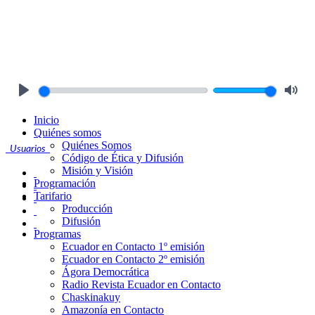
Play
Mute
Inicio
Quiénes somos
Quiénes Somos
Usuarios
Código de Ética y Difusión
Misión y Visión
Programación
Tarifario
Producción
Difusión
Programas
Ecuador en Contacto 1º emisión
Ecuador en Contacto 2º emisión
Ágora Democrática
Radio Revista Ecuador en Contacto
Chaskinakuy
Amazonía en Contacto