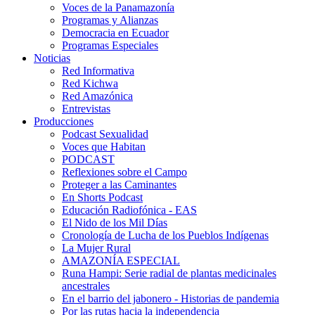
Voces de la Panamazonía
Programas y Alianzas
Democracia en Ecuador
Programas Especiales
Noticias
Red Informativa
Red Kichwa
Red Amazónica
Entrevistas
Producciones
Podcast Sexualidad
Voces que Habitan
PODCAST
Reflexiones sobre el Campo
Proteger a las Caminantes
En Shorts Podcast
Educación Radiofónica - EAS
El Nido de los Mil Días
Cronología de Lucha de los Pueblos Indígenas
La Mujer Rural
AMAZONÍA ESPECIAL
Runa Hampi: Serie radial de plantas medicinales
ancestrales
En el barrio del jabonero - Historias de pandemia
Por las rutas hacia la independencia