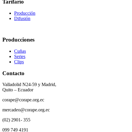
Tarifario
Producción
Difusión
Producciones
Cuñas
Series
Clips
Contacto
Valladolid N24-59 y Madrid,
Quito – Ecuador
corape@corape.org.ec
mercadeo@corape.org.ec
(02) 2901- 355
099 749 4191