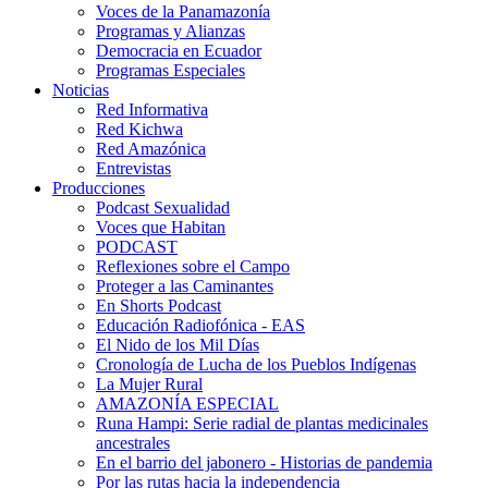
Voces de la Panamazonía
Programas y Alianzas
Democracia en Ecuador
Programas Especiales
Noticias
Red Informativa
Red Kichwa
Red Amazónica
Entrevistas
Producciones
Podcast Sexualidad
Voces que Habitan
PODCAST
Reflexiones sobre el Campo
Proteger a las Caminantes
En Shorts Podcast
Educación Radiofónica - EAS
El Nido de los Mil Días
Cronología de Lucha de los Pueblos Indígenas
La Mujer Rural
AMAZONÍA ESPECIAL
Runa Hampi: Serie radial de plantas medicinales
ancestrales
En el barrio del jabonero - Historias de pandemia
Por las rutas hacia la independencia