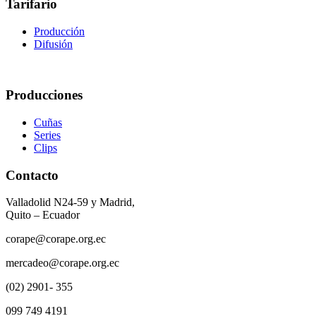
Tarifario
Producción
Difusión
Producciones
Cuñas
Series
Clips
Contacto
Valladolid N24-59 y Madrid,
Quito – Ecuador
corape@corape.org.ec
mercadeo@corape.org.ec
(02) 2901- 355
099 749 4191