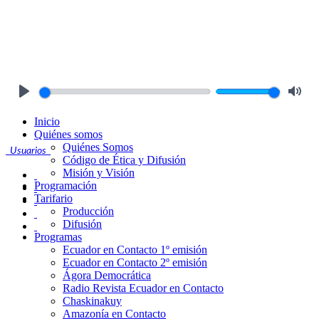
Play
Mute
Inicio
Quiénes somos
Quiénes Somos
Usuarios
Código de Ética y Difusión
Misión y Visión
Programación
Tarifario
Producción
Difusión
Programas
Ecuador en Contacto 1º emisión
Ecuador en Contacto 2º emisión
Ágora Democrática
Radio Revista Ecuador en Contacto
Chaskinakuy
Amazonía en Contacto