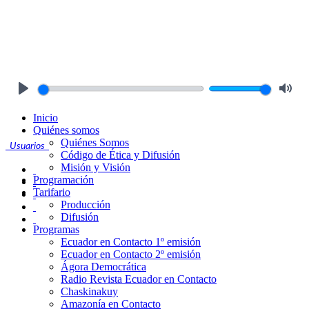
Play
Mute
Inicio
Quiénes somos
Quiénes Somos
Usuarios
Código de Ética y Difusión
Misión y Visión
Programación
Tarifario
Producción
Difusión
Programas
Ecuador en Contacto 1º emisión
Ecuador en Contacto 2º emisión
Ágora Democrática
Radio Revista Ecuador en Contacto
Chaskinakuy
Amazonía en Contacto