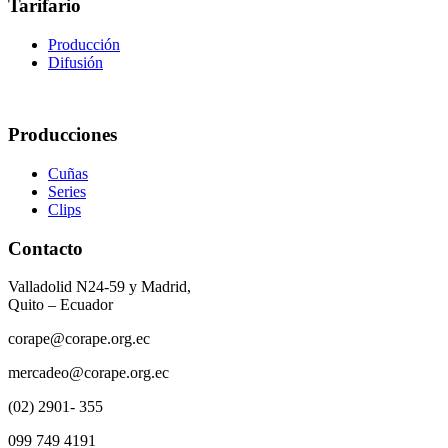
Tarifario
Producción
Difusión
Producciones
Cuñas
Series
Clips
Contacto
Valladolid N24-59 y Madrid,
Quito – Ecuador
corape@corape.org.ec
mercadeo@corape.org.ec
(02) 2901- 355
099 749 4191