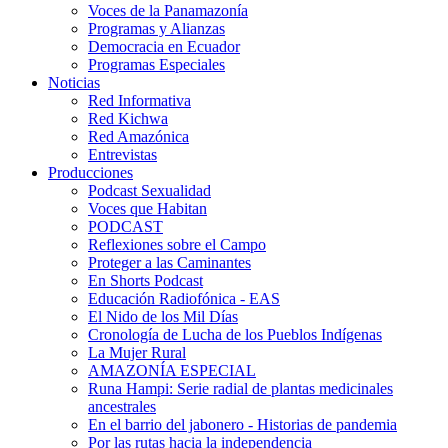
Voces de la Panamazonía
Programas y Alianzas
Democracia en Ecuador
Programas Especiales
Noticias
Red Informativa
Red Kichwa
Red Amazónica
Entrevistas
Producciones
Podcast Sexualidad
Voces que Habitan
PODCAST
Reflexiones sobre el Campo
Proteger a las Caminantes
En Shorts Podcast
Educación Radiofónica - EAS
El Nido de los Mil Días
Cronología de Lucha de los Pueblos Indígenas
La Mujer Rural
AMAZONÍA ESPECIAL
Runa Hampi: Serie radial de plantas medicinales
ancestrales
En el barrio del jabonero - Historias de pandemia
Por las rutas hacia la independencia