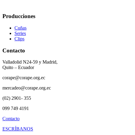
Producciones
Cuñas
Series
Clips
Contacto
Valladolid N24-59 y Madrid,
Quito – Ecuador
corape@corape.org.ec
mercadeo@corape.org.ec
(02) 2901- 355
099 749 4191
Contacto
ESCRÍBANOS