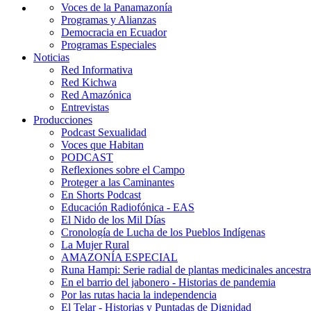
Voces de la Panamazonía
Programas y Alianzas
Democracia en Ecuador
Programas Especiales
Noticias
Red Informativa
Red Kichwa
Red Amazónica
Entrevistas
Producciones
Podcast Sexualidad
Voces que Habitan
PODCAST
Reflexiones sobre el Campo
Proteger a las Caminantes
En Shorts Podcast
Educación Radiofónica - EAS
El Nido de los Mil Días
Cronología de Lucha de los Pueblos Indígenas
La Mujer Rural
AMAZONÍA ESPECIAL
Runa Hampi: Serie radial de plantas medicinales ancestra
En el barrio del jabonero - Historias de pandemia
Por las rutas hacia la independencia
El Telar - Historias y Puntadas de Dignidad