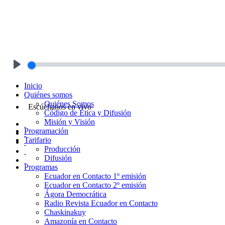
Play
Inicio
Quiénes somos
Quiénes Somos
Escúchanos en vivo
Código de Ética y Difusión
Misión y Visión
Programación
Tarifario
Producción
Difusión
Programas
Ecuador en Contacto 1º emisión
Ecuador en Contacto 2º emisión
Ágora Democrática
Radio Revista Ecuador en Contacto
Chaskinakuy
Amazonía en Contacto