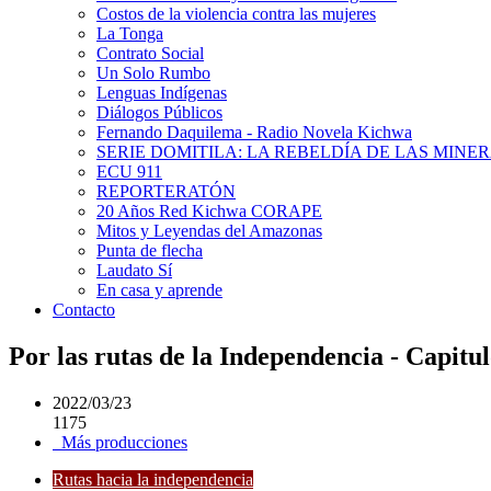
Costos de la violencia contra las mujeres
La Tonga
Contrato Social
Un Solo Rumbo
Lenguas Indígenas
Diálogos Públicos
Fernando Daquilema - Radio Novela Kichwa
SERIE DOMITILA: LA REBELDÍA DE LAS MINE
ECU 911
REPORTERATÓN
20 Años Red Kichwa CORAPE
Mitos y Leyendas del Amazonas
Punta de flecha
Laudato Sí
En casa y aprende
Contacto
Por las rutas de la Independencia - Capitul
2022/03/23
1175
Más producciones
Rutas hacia la independencia