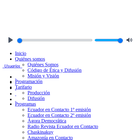
Play
Mute
Inicio
Quiénes somos
Quiénes Somos
Usuarios
Código de Ética y Difusión
Misión y Visión
Programación
Tarifario
Producción
Difusión
Programas
Ecuador en Contacto 1º emisión
Ecuador en Contacto 2º emisión
Ágora Democrática
Radio Revista Ecuador en Contacto
Chaskinakuy
Amazonía en Contacto