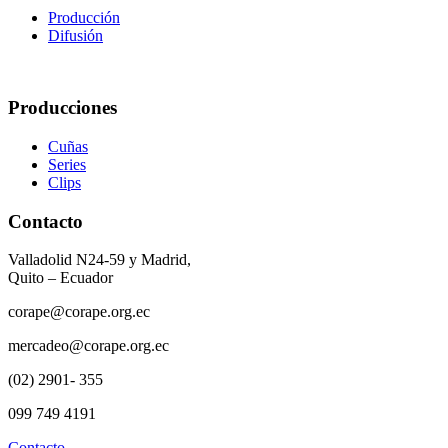
Producción
Difusión
Producciones
Cuñas
Series
Clips
Contacto
Valladolid N24-59 y Madrid,
Quito – Ecuador
corape@corape.org.ec
mercadeo@corape.org.ec
(02) 2901- 355
099 749 4191
Contacto