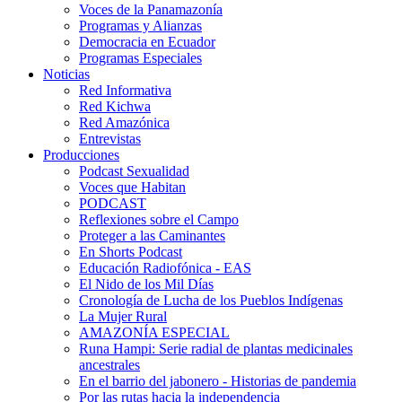
Voces de la Panamazonía
Programas y Alianzas
Democracia en Ecuador
Programas Especiales
Noticias
Red Informativa
Red Kichwa
Red Amazónica
Entrevistas
Producciones
Podcast Sexualidad
Voces que Habitan
PODCAST
Reflexiones sobre el Campo
Proteger a las Caminantes
En Shorts Podcast
Educación Radiofónica - EAS
El Nido de los Mil Días
Cronología de Lucha de los Pueblos Indígenas
La Mujer Rural
AMAZONÍA ESPECIAL
Runa Hampi: Serie radial de plantas medicinales
ancestrales
En el barrio del jabonero - Historias de pandemia
Por las rutas hacia la independencia