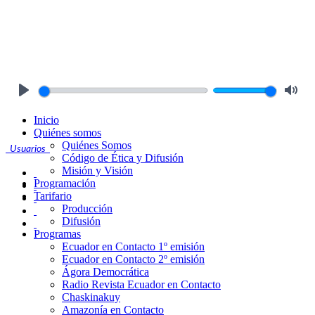
Play
Mute
Inicio
Quiénes somos
Quiénes Somos
Usuarios
Código de Ética y Difusión
Misión y Visión
Programación
Tarifario
Producción
Difusión
Programas
Ecuador en Contacto 1º emisión
Ecuador en Contacto 2º emisión
Ágora Democrática
Radio Revista Ecuador en Contacto
Chaskinakuy
Amazonía en Contacto