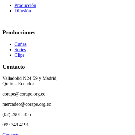
Producción
Difusión
Producciones
Cuñas
Series
Clips
Contacto
Valladolid N24-59 y Madrid,
Quito – Ecuador
corape@corape.org.ec
mercadeo@corape.org.ec
(02) 2901- 355
099 749 4191
Contacto