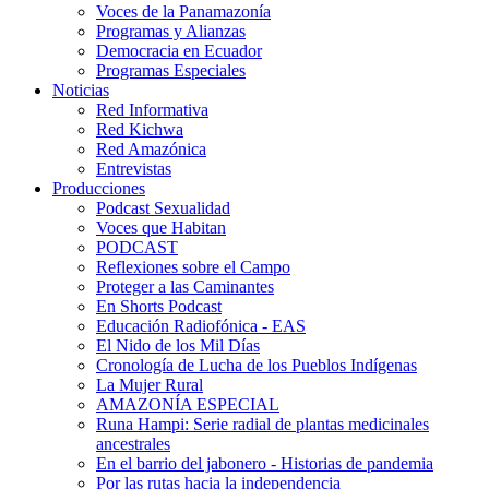
Voces de la Panamazonía
Programas y Alianzas
Democracia en Ecuador
Programas Especiales
Noticias
Red Informativa
Red Kichwa
Red Amazónica
Entrevistas
Producciones
Podcast Sexualidad
Voces que Habitan
PODCAST
Reflexiones sobre el Campo
Proteger a las Caminantes
En Shorts Podcast
Educación Radiofónica - EAS
El Nido de los Mil Días
Cronología de Lucha de los Pueblos Indígenas
La Mujer Rural
AMAZONÍA ESPECIAL
Runa Hampi: Serie radial de plantas medicinales
ancestrales
En el barrio del jabonero - Historias de pandemia
Por las rutas hacia la independencia