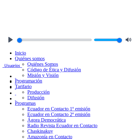
Play
Mute
Inicio
Quiénes somos
Quiénes Somos
Usuarios
Código de Ética y Difusión
Misión y Visión
Programación
Tarifario
Producción
Difusión
Programas
Ecuador en Contacto 1º emisión
Ecuador en Contacto 2º emisión
Ágora Democrática
Radio Revista Ecuador en Contacto
Chaskinakuy
Amazonía en Contacto