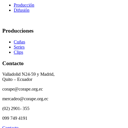
Producción
Difusión
Producciones
Cuñas
Series
Clips
Contacto
Valladolid N24-59 y Madrid,
Quito – Ecuador
corape@corape.org.ec
mercadeo@corape.org.ec
(02) 2901- 355
099 749 4191
Contacto