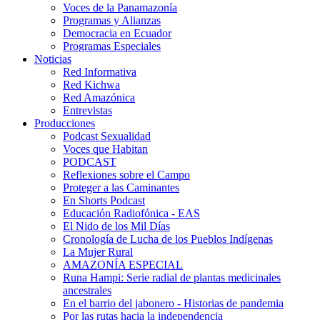
Voces de la Panamazonía
Programas y Alianzas
Democracia en Ecuador
Programas Especiales
Noticias
Red Informativa
Red Kichwa
Red Amazónica
Entrevistas
Producciones
Podcast Sexualidad
Voces que Habitan
PODCAST
Reflexiones sobre el Campo
Proteger a las Caminantes
En Shorts Podcast
Educación Radiofónica - EAS
El Nido de los Mil Días
Cronología de Lucha de los Pueblos Indígenas
La Mujer Rural
AMAZONÍA ESPECIAL
Runa Hampi: Serie radial de plantas medicinales
ancestrales
En el barrio del jabonero - Historias de pandemia
Por las rutas hacia la independencia