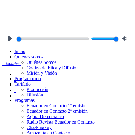
Play
Mute
Inicio
Quiénes somos
Quiénes Somos
Usuarios
Código de Ética y Difusión
Misión y Visión
Programación
Tarifario
Producción
Difusión
Programas
Ecuador en Contacto 1º emisión
Ecuador en Contacto 2º emisión
Ágora Democrática
Radio Revista Ecuador en Contacto
Chaskinakuy
Amazonía en Contacto