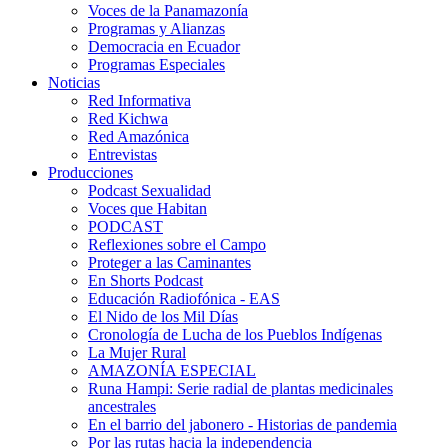
Voces de la Panamazonía
Programas y Alianzas
Democracia en Ecuador
Programas Especiales
Noticias
Red Informativa
Red Kichwa
Red Amazónica
Entrevistas
Producciones
Podcast Sexualidad
Voces que Habitan
PODCAST
Reflexiones sobre el Campo
Proteger a las Caminantes
En Shorts Podcast
Educación Radiofónica - EAS
El Nido de los Mil Días
Cronología de Lucha de los Pueblos Indígenas
La Mujer Rural
AMAZONÍA ESPECIAL
Runa Hampi: Serie radial de plantas medicinales
ancestrales
En el barrio del jabonero - Historias de pandemia
Por las rutas hacia la independencia