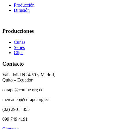
Producción
Difusión
Producciones
Cuñas
Series
Clips
Contacto
Valladolid N24-59 y Madrid,
Quito – Ecuador
corape@corape.org.ec
mercadeo@corape.org.ec
(02) 2901- 355
099 749 4191
Contacto