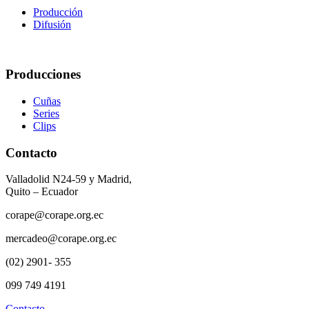
Producción
Difusión
Producciones
Cuñas
Series
Clips
Contacto
Valladolid N24-59 y Madrid,
Quito – Ecuador
corape@corape.org.ec
mercadeo@corape.org.ec
(02) 2901- 355
099 749 4191
Contacto