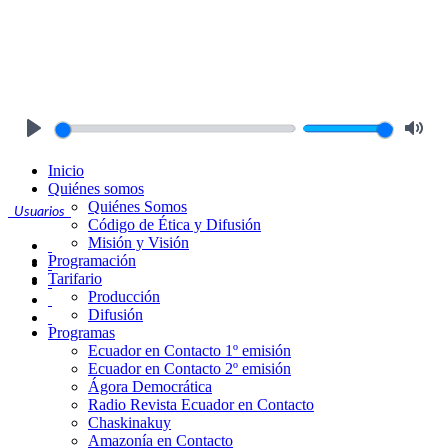
Play
Mute
Inicio
Quiénes somos
Quiénes Somos
Usuarios
Código de Ética y Difusión
Misión y Visión
Programación
Tarifario
Producción
Difusión
Programas
Ecuador en Contacto 1º emisión
Ecuador en Contacto 2º emisión
Ágora Democrática
Radio Revista Ecuador en Contacto
Chaskinakuy
Amazonía en Contacto