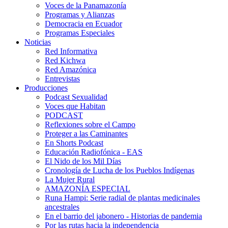
Voces de la Panamazonía
Programas y Alianzas
Democracia en Ecuador
Programas Especiales
Noticias
Red Informativa
Red Kichwa
Red Amazónica
Entrevistas
Producciones
Podcast Sexualidad
Voces que Habitan
PODCAST
Reflexiones sobre el Campo
Proteger a las Caminantes
En Shorts Podcast
Educación Radiofónica - EAS
El Nido de los Mil Días
Cronología de Lucha de los Pueblos Indígenas
La Mujer Rural
AMAZONÍA ESPECIAL
Runa Hampi: Serie radial de plantas medicinales
ancestrales
En el barrio del jabonero - Historias de pandemia
Por las rutas hacia la independencia