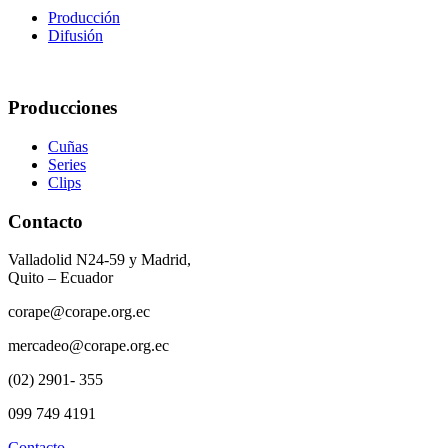
Producción
Difusión
Producciones
Cuñas
Series
Clips
Contacto
Valladolid N24-59 y Madrid,
Quito – Ecuador
corape@corape.org.ec
mercadeo@corape.org.ec
(02) 2901- 355
099 749 4191
Contacto