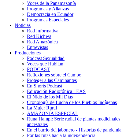
Voces de la Panamazonía
Programas y Alianzas
Democracia en Ecuador
Programas Especiales
Noticias
Red Informativa
Red Kichwa
Red Amazónica
Entrevistas
Producciones
Podcast Sexualidad
Voces que Habitan
PODCAST
Reflexiones sobre el Campo
Proteger a las Caminantes
En Shorts Podcast
Educación Radiofónica - EAS
El Nido de los Mil Días
Cronología de Lucha de los Pueblos Indígenas
La Mujer Rural
AMAZONÍA ESPECIAL
Runa Hampi: Serie radial de plantas medicinales
ancestrales
En el barrio del jabonero - Historias de pandemia
Por las rutas hacia la independencia