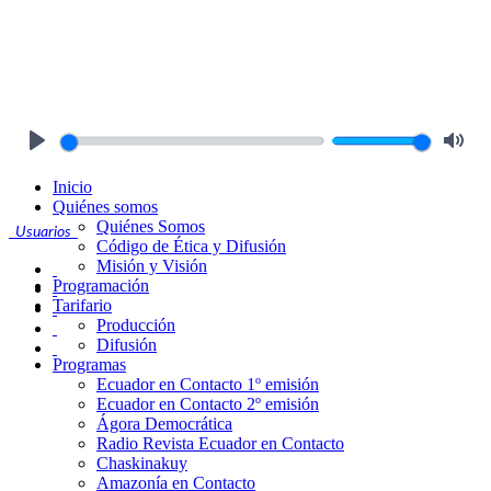
Play
Mute
Inicio
Quiénes somos
Quiénes Somos
Usuarios
Código de Ética y Difusión
Misión y Visión
Programación
Tarifario
Producción
Difusión
Programas
Ecuador en Contacto 1º emisión
Ecuador en Contacto 2º emisión
Ágora Democrática
Radio Revista Ecuador en Contacto
Chaskinakuy
Amazonía en Contacto