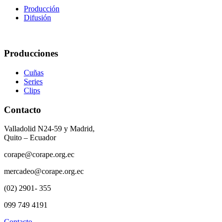
Producción
Difusión
Producciones
Cuñas
Series
Clips
Contacto
Valladolid N24-59 y Madrid,
Quito – Ecuador
corape@corape.org.ec
mercadeo@corape.org.ec
(02) 2901- 355
099 749 4191
Contacto