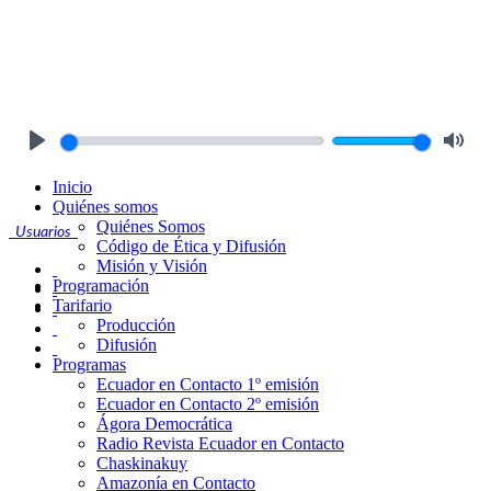
Play
Mute
Inicio
Quiénes somos
Quiénes Somos
Usuarios
Código de Ética y Difusión
Misión y Visión
Programación
Tarifario
Producción
Difusión
Programas
Ecuador en Contacto 1º emisión
Ecuador en Contacto 2º emisión
Ágora Democrática
Radio Revista Ecuador en Contacto
Chaskinakuy
Amazonía en Contacto