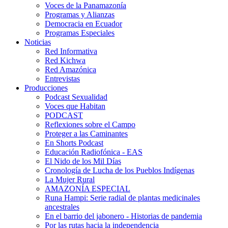
Voces de la Panamazonía
Programas y Alianzas
Democracia en Ecuador
Programas Especiales
Noticias
Red Informativa
Red Kichwa
Red Amazónica
Entrevistas
Producciones
Podcast Sexualidad
Voces que Habitan
PODCAST
Reflexiones sobre el Campo
Proteger a las Caminantes
En Shorts Podcast
Educación Radiofónica - EAS
El Nido de los Mil Días
Cronología de Lucha de los Pueblos Indígenas
La Mujer Rural
AMAZONÍA ESPECIAL
Runa Hampi: Serie radial de plantas medicinales
ancestrales
En el barrio del jabonero - Historias de pandemia
Por las rutas hacia la independencia