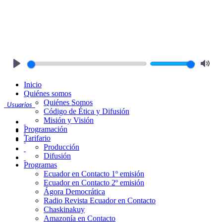
Play
Mute
Inicio
Quiénes somos
Quiénes Somos
Usuarios
Código de Ética y Difusión
Misión y Visión
Programación
Tarifario
Producción
Difusión
Programas
Ecuador en Contacto 1º emisión
Ecuador en Contacto 2º emisión
Ágora Democrática
Radio Revista Ecuador en Contacto
Chaskinakuy
Amazonía en Contacto