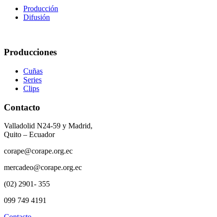
Producción
Difusión
Producciones
Cuñas
Series
Clips
Contacto
Valladolid N24-59 y Madrid,
Quito – Ecuador
corape@corape.org.ec
mercadeo@corape.org.ec
(02) 2901- 355
099 749 4191
Contacto