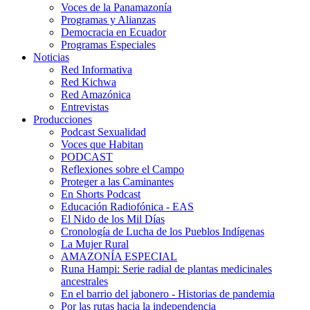
Voces de la Panamazonía
Programas y Alianzas
Democracia en Ecuador
Programas Especiales
Noticias
Red Informativa
Red Kichwa
Red Amazónica
Entrevistas
Producciones
Podcast Sexualidad
Voces que Habitan
PODCAST
Reflexiones sobre el Campo
Proteger a las Caminantes
En Shorts Podcast
Educación Radiofónica - EAS
El Nido de los Mil Días
Cronología de Lucha de los Pueblos Indígenas
La Mujer Rural
AMAZONÍA ESPECIAL
Runa Hampi: Serie radial de plantas medicinales
ancestrales
En el barrio del jabonero - Historias de pandemia
Por las rutas hacia la independencia