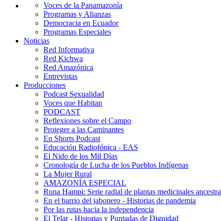
Voces de la Panamazonía
Programas y Alianzas
Democracia en Ecuador
Programas Especiales
Noticias
Red Informativa
Red Kichwa
Red Amazónica
Entrevistas
Producciones
Podcast Sexualidad
Voces que Habitan
PODCAST
Reflexiones sobre el Campo
Proteger a las Caminantes
En Shorts Podcast
Educación Radiofónica - EAS
El Nido de los Mil Días
Cronología de Lucha de los Pueblos Indígenas
La Mujer Rural
AMAZONÍA ESPECIAL
Runa Hampi: Serie radial de plantas medicinales ancestra
En el barrio del jabonero - Historias de pandemia
Por las rutas hacia la independencia
El Telar - Historias y Puntadas de Dignidad