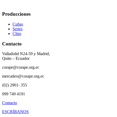
Producciones
Cuñas
Series
Clips
Contacto
Valladolid N24-59 y Madrid,
Quito – Ecuador
corape@corape.org.ec
mercadeo@corape.org.ec
(02) 2901- 355
099 749 4191
Contacto
ESCRÍBANOS