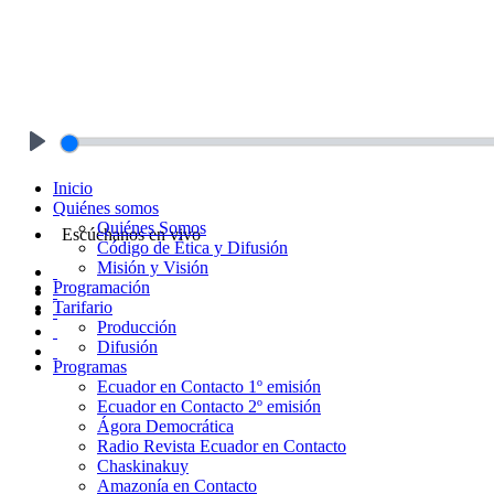
Play
Inicio
Quiénes somos
Quiénes Somos
Escúchanos en vivo
Código de Ética y Difusión
Misión y Visión
Programación
Tarifario
Producción
Difusión
Programas
Ecuador en Contacto 1º emisión
Ecuador en Contacto 2º emisión
Ágora Democrática
Radio Revista Ecuador en Contacto
Chaskinakuy
Amazonía en Contacto