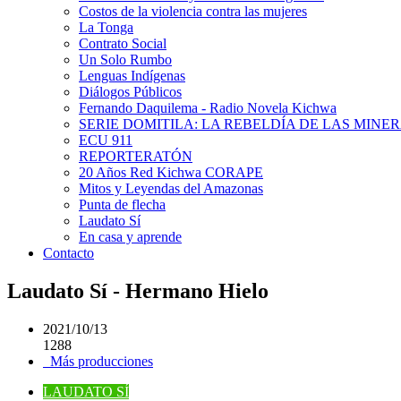
Costos de la violencia contra las mujeres
La Tonga
Contrato Social
Un Solo Rumbo
Lenguas Indígenas
Diálogos Públicos
Fernando Daquilema - Radio Novela Kichwa
SERIE DOMITILA: LA REBELDÍA DE LAS MINE
ECU 911
REPORTERATÓN
20 Años Red Kichwa CORAPE
Mitos y Leyendas del Amazonas
Punta de flecha
Laudato Sí
En casa y aprende
Contacto
Laudato Sí - Hermano Hielo
2021/10/13
1288
Más producciones
LAUDATO SÍ