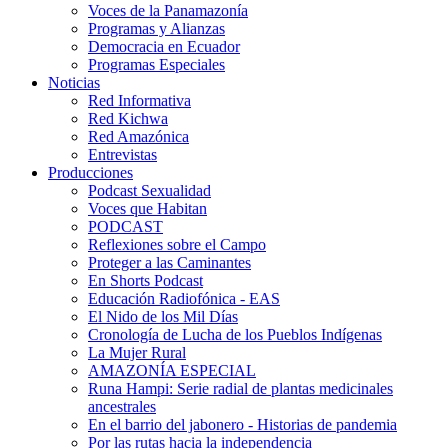
Voces de la Panamazonía
Programas y Alianzas
Democracia en Ecuador
Programas Especiales
Noticias
Red Informativa
Red Kichwa
Red Amazónica
Entrevistas
Producciones
Podcast Sexualidad
Voces que Habitan
PODCAST
Reflexiones sobre el Campo
Proteger a las Caminantes
En Shorts Podcast
Educación Radiofónica - EAS
El Nido de los Mil Días
Cronología de Lucha de los Pueblos Indígenas
La Mujer Rural
AMAZONÍA ESPECIAL
Runa Hampi: Serie radial de plantas medicinales
ancestrales
En el barrio del jabonero - Historias de pandemia
Por las rutas hacia la independencia