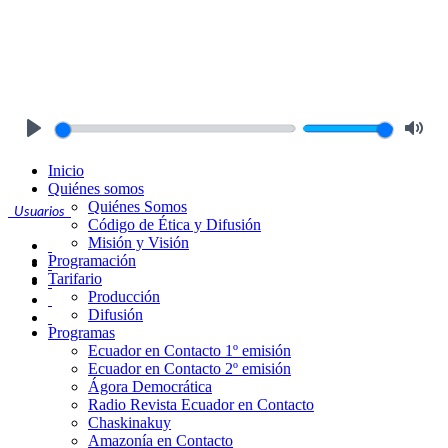
Play
Mute
Inicio
Quiénes somos
Quiénes Somos
Usuarios
Código de Ética y Difusión
Misión y Visión
Programación
Tarifario
Producción
Difusión
Programas
Ecuador en Contacto 1º emisión
Ecuador en Contacto 2º emisión
Ágora Democrática
Radio Revista Ecuador en Contacto
Chaskinakuy
Amazonía en Contacto