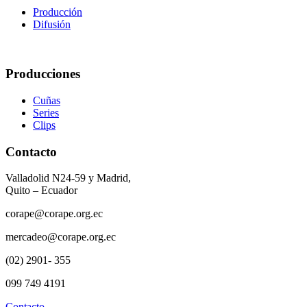
Producción
Difusión
Producciones
Cuñas
Series
Clips
Contacto
Valladolid N24-59 y Madrid,
Quito – Ecuador
corape@corape.org.ec
mercadeo@corape.org.ec
(02) 2901- 355
099 749 4191
Contacto