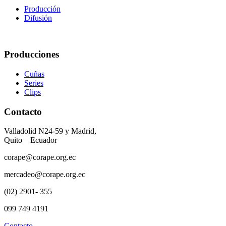
Producción
Difusión
Producciones
Cuñas
Series
Clips
Contacto
Valladolid N24-59 y Madrid,
Quito – Ecuador
corape@corape.org.ec
mercadeo@corape.org.ec
(02) 2901- 355
099 749 4191
Contacto