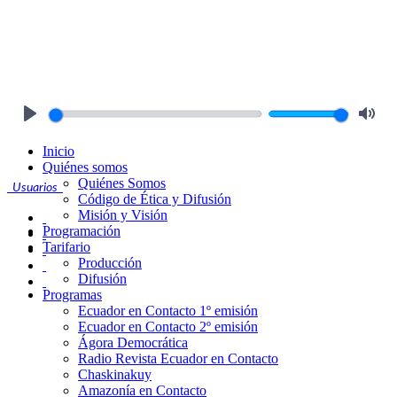
Play
Mute
Inicio
Quiénes somos
Quiénes Somos
Usuarios
Código de Ética y Difusión
Misión y Visión
Programación
Tarifario
Producción
Difusión
Programas
Ecuador en Contacto 1º emisión
Ecuador en Contacto 2º emisión
Ágora Democrática
Radio Revista Ecuador en Contacto
Chaskinakuy
Amazonía en Contacto