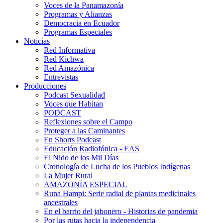
Voces de la Panamazonía
Programas y Alianzas
Democracia en Ecuador
Programas Especiales
Noticias
Red Informativa
Red Kichwa
Red Amazónica
Entrevistas
Producciones
Podcast Sexualidad
Voces que Habitan
PODCAST
Reflexiones sobre el Campo
Proteger a las Caminantes
En Shorts Podcast
Educación Radiofónica - EAS
El Nido de los Mil Días
Cronología de Lucha de los Pueblos Indígenas
La Mujer Rural
AMAZONÍA ESPECIAL
Runa Hampi: Serie radial de plantas medicinales
ancestrales
En el barrio del jabonero - Historias de pandemia
Por las rutas hacia la independencia