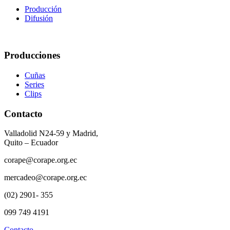
Producción
Difusión
Producciones
Cuñas
Series
Clips
Contacto
Valladolid N24-59 y Madrid,
Quito – Ecuador
corape@corape.org.ec
mercadeo@corape.org.ec
(02) 2901- 355
099 749 4191
Contacto