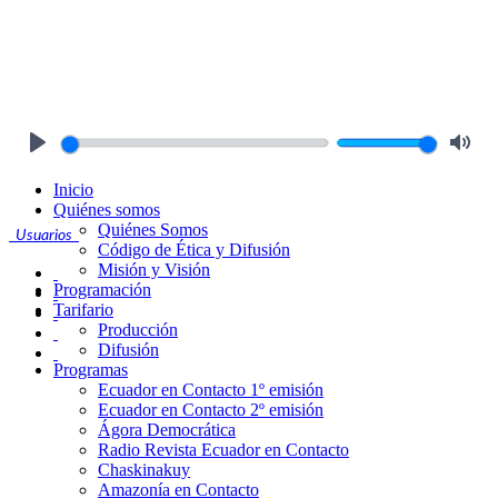
Play
Mute
Inicio
Quiénes somos
Quiénes Somos
Usuarios
Código de Ética y Difusión
Misión y Visión
Programación
Tarifario
Producción
Difusión
Programas
Ecuador en Contacto 1º emisión
Ecuador en Contacto 2º emisión
Ágora Democrática
Radio Revista Ecuador en Contacto
Chaskinakuy
Amazonía en Contacto