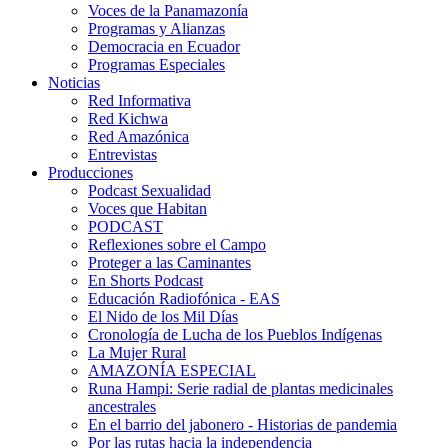
Voces de la Panamazonía
Programas y Alianzas
Democracia en Ecuador
Programas Especiales
Noticias
Red Informativa
Red Kichwa
Red Amazónica
Entrevistas
Producciones
Podcast Sexualidad
Voces que Habitan
PODCAST
Reflexiones sobre el Campo
Proteger a las Caminantes
En Shorts Podcast
Educación Radiofónica - EAS
El Nido de los Mil Días
Cronología de Lucha de los Pueblos Indígenas
La Mujer Rural
AMAZONÍA ESPECIAL
Runa Hampi: Serie radial de plantas medicinales
ancestrales
En el barrio del jabonero - Historias de pandemia
Por las rutas hacia la independencia