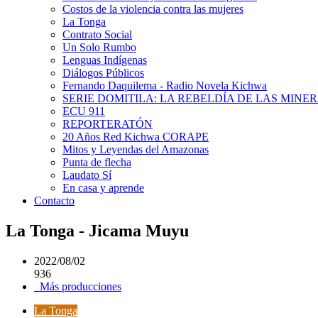
Costos de la violencia contra las mujeres
La Tonga
Contrato Social
Un Solo Rumbo
Lenguas Indígenas
Diálogos Públicos
Fernando Daquilema - Radio Novela Kichwa
SERIE DOMITILA: LA REBELDÍA DE LAS MINE
ECU 911
REPORTERATÓN
20 Años Red Kichwa CORAPE
Mitos y Leyendas del Amazonas
Punta de flecha
Laudato Sí
En casa y aprende
Contacto
La Tonga - Jicama Muyu
2022/08/02
936
Más producciones
La Tonga