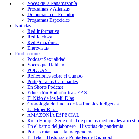
Voces de la Panamazonía
Programas y Alianzas
Democracia en Ecuador
Programas Especiales
Noticias
Red Informativa
Red Kichwa
Red Amazónica
Entrevistas
Producciones
Podcast Sexualidad
Voces que Habitan
PODCAST
Reflexiones sobre el Campo
Proteger a las Caminantes
En Shorts Podcast
Educación Radiofónica - EAS
El Nido de los Mil Días
Cronología de Lucha de los Pueblos Indígenas
La Mujer Rural
AMAZONÍA ESPECIAL
Runa Hampi: Serie radial de plantas medicinales ancestra
En el barrio del jabonero - Historias de pandemia
Por las rutas hacia la independencia
El Telar - Historias y Puntadas de Dignidad