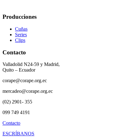
Producciones
Cuñas
Series
Clips
Contacto
Valladolid N24-59 y Madrid,
Quito – Ecuador
corape@corape.org.ec
mercadeo@corape.org.ec
(02) 2901- 355
099 749 4191
Contacto
ESCRÍBANOS