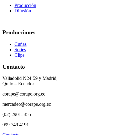
Producción
Difusión
Producciones
Cuñas
Series
Clips
Contacto
Valladolid N24-59 y Madrid,
Quito – Ecuador
corape@corape.org.ec
mercadeo@corape.org.ec
(02) 2901- 355
099 749 4191
Contacto