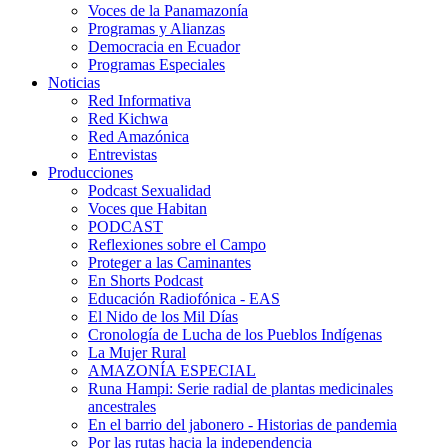
Voces de la Panamazonía
Programas y Alianzas
Democracia en Ecuador
Programas Especiales
Noticias
Red Informativa
Red Kichwa
Red Amazónica
Entrevistas
Producciones
Podcast Sexualidad
Voces que Habitan
PODCAST
Reflexiones sobre el Campo
Proteger a las Caminantes
En Shorts Podcast
Educación Radiofónica - EAS
El Nido de los Mil Días
Cronología de Lucha de los Pueblos Indígenas
La Mujer Rural
AMAZONÍA ESPECIAL
Runa Hampi: Serie radial de plantas medicinales
ancestrales
En el barrio del jabonero - Historias de pandemia
Por las rutas hacia la independencia