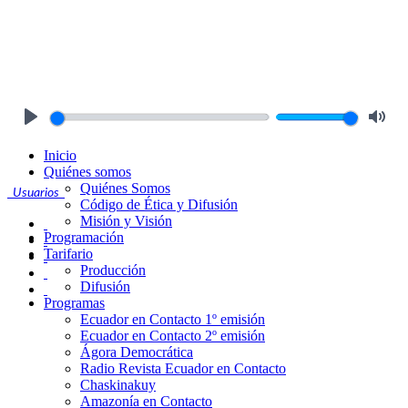
Play
Mute
Inicio
Quiénes somos
Quiénes Somos
Usuarios
Código de Ética y Difusión
Misión y Visión
Programación
Tarifario
Producción
Difusión
Programas
Ecuador en Contacto 1º emisión
Ecuador en Contacto 2º emisión
Ágora Democrática
Radio Revista Ecuador en Contacto
Chaskinakuy
Amazonía en Contacto