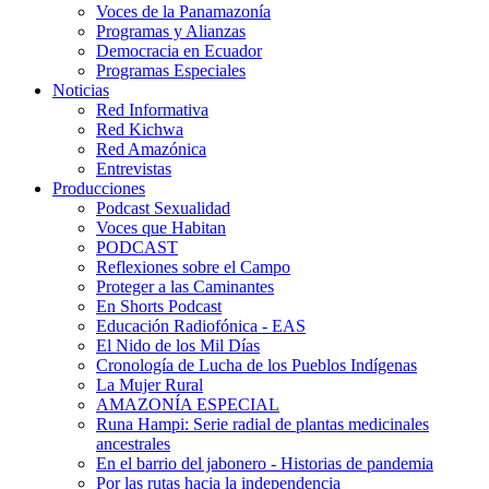
Voces de la Panamazonía
Programas y Alianzas
Democracia en Ecuador
Programas Especiales
Noticias
Red Informativa
Red Kichwa
Red Amazónica
Entrevistas
Producciones
Podcast Sexualidad
Voces que Habitan
PODCAST
Reflexiones sobre el Campo
Proteger a las Caminantes
En Shorts Podcast
Educación Radiofónica - EAS
El Nido de los Mil Días
Cronología de Lucha de los Pueblos Indígenas
La Mujer Rural
AMAZONÍA ESPECIAL
Runa Hampi: Serie radial de plantas medicinales
ancestrales
En el barrio del jabonero - Historias de pandemia
Por las rutas hacia la independencia