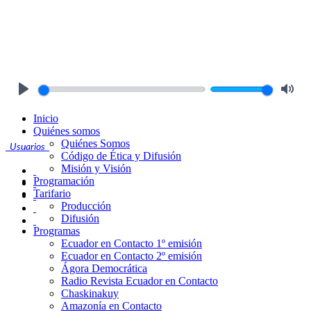
Play
Mute
Inicio
Quiénes somos
Quiénes Somos
Usuarios
Código de Ética y Difusión
Misión y Visión
Programación
Tarifario
Producción
Difusión
Programas
Ecuador en Contacto 1º emisión
Ecuador en Contacto 2º emisión
Ágora Democrática
Radio Revista Ecuador en Contacto
Chaskinakuy
Amazonía en Contacto