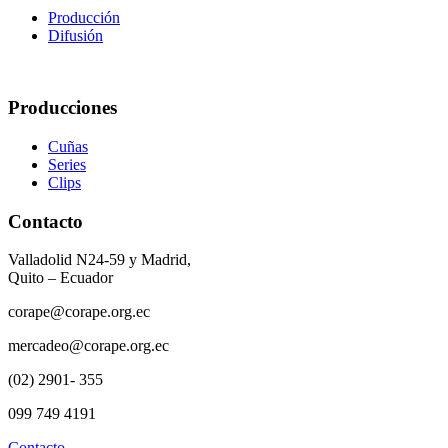
Producción
Difusión
Producciones
Cuñas
Series
Clips
Contacto
Valladolid N24-59 y Madrid,
Quito – Ecuador
corape@corape.org.ec
mercadeo@corape.org.ec
(02) 2901- 355
099 749 4191
Contacto