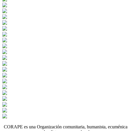
CORAPE es una Organización comunitaria, humanista, ecuménica