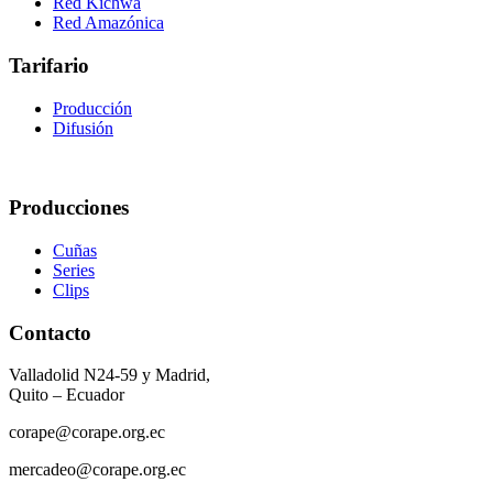
Red Kichwa
Red Amazónica
Tarifario
Producción
Difusión
Producciones
Cuñas
Series
Clips
Contacto
Valladolid N24-59 y Madrid,
Quito – Ecuador
corape@corape.org.ec
mercadeo@corape.org.ec