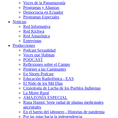
Voces de la Panamazonía
Programas y Alianzas
Democracia en Ecuador
Programas Especiales
Noticias
Red Informativa
Red Kichwa
Red Amazónica
Entrevistas
Producciones
Podcast Sexualidad
Voces que Habitan
PODCAST
Reflexiones sobre el Campo
Proteger a las Caminantes
En Shorts Podcast
Educación Radiofónica - EAS
El Nido de los Mil Días
Cronología de Lucha de los Pueblos Indígenas
La Mujer Rural
AMAZONÍA ESPECIAL
Runa Hampi: Serie radial de plantas medicinales
ancestrales
En el barrio del jabonero - Historias de pandemia
Por las rutas hacia la independencia