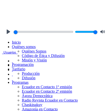
Play
Mute
Inicio
Quiénes somos
Quiénes Somos
Usuarios
Código de Ética y Difusión
Misión y Visión
Programación
Tarifario
Producción
Difusión
Programas
Ecuador en Contacto 1º emisión
Ecuador en Contacto 2º emisión
Ágora Democrática
Radio Revista Ecuador en Contacto
Chaskinakuy
Amazonía en Contacto