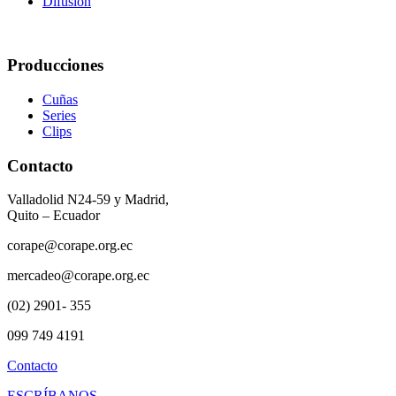
Difusión
Producciones
Cuñas
Series
Clips
Contacto
Valladolid N24-59 y Madrid,
Quito – Ecuador
corape@corape.org.ec
mercadeo@corape.org.ec
(02) 2901- 355
099 749 4191
Contacto
ESCRÍBANOS