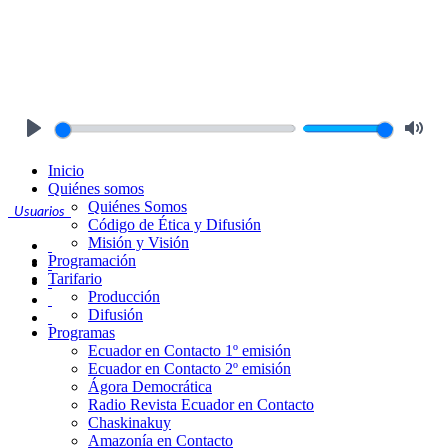
Play
Mute
Inicio
Quiénes somos
Quiénes Somos
Usuarios
Código de Ética y Difusión
Misión y Visión
Programación
Tarifario
Producción
Difusión
Programas
Ecuador en Contacto 1º emisión
Ecuador en Contacto 2º emisión
Ágora Democrática
Radio Revista Ecuador en Contacto
Chaskinakuy
Amazonía en Contacto