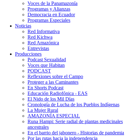
Voces de la Panamazonía
Programas y Alianzas
Democracia en Ecuador
Programas Especiales
Noticias
Red Informativa
Red Kichwa
Red Amazónica
Entrevistas
Producciones
Podcast Sexualidad
Voces que Habitan
PODCAST
Reflexiones sobre el Campo
Proteger a las Caminantes
En Shorts Podcast
Educación Radiofónica - EAS
El Nido de los Mil Días
Cronología de Lucha de los Pueblos Indígenas
La Mujer Rural
AMAZONÍA ESPECIAL
Runa Hampi: Serie radial de plantas medicinales
ancestrales
En el barrio del jabonero - Historias de pandemia
Por las rutas hacia la independencia