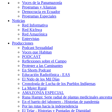
Voces de la Panamazonía
Programas y Alianzas
Democracia en Ecuador
Programas Especiales
Noticias
Red Informativa
Red Kichwa
Red Amazónica
Entrevistas
Producciones
Podcast Sexualidad
Voces que Habitan
PODCAST
Reflexiones sobre el Campo
Proteger a las Caminantes
En Shorts Podcast
Educación Radiofónica - EAS
El Nido de los Mil Días
Cronología de Lucha de los Pueblos Indígenas
La Mujer Rural
AMAZONÍA ESPECIAL
Runa Hampi: Serie radial de plantas medicinales ancestra
En el barrio del jabonero - Historias de pandemia
Por las rutas hacia la independencia
El Telar - Historias y Puntadas de Dignidad