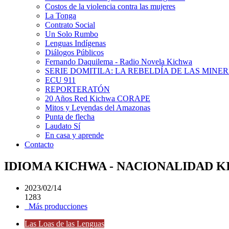
Costos de la violencia contra las mujeres
La Tonga
Contrato Social
Un Solo Rumbo
Lenguas Indígenas
Diálogos Públicos
Fernando Daquilema - Radio Novela Kichwa
SERIE DOMITILA: LA REBELDÍA DE LAS MINE
ECU 911
REPORTERATÓN
20 Años Red Kichwa CORAPE
Mitos y Leyendas del Amazonas
Punta de flecha
Laudato Sí
En casa y aprende
Contacto
IDIOMA KICHWA - NACIONALIDAD 
2023/02/14
1283
Más producciones
Las Loas de las Lenguas