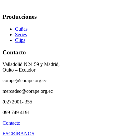
Producciones
Cuñas
Series
Clips
Contacto
Valladolid N24-59 y Madrid,
Quito – Ecuador
corape@corape.org.ec
mercadeo@corape.org.ec
(02) 2901- 355
099 749 4191
Contacto
ESCRÍBANOS