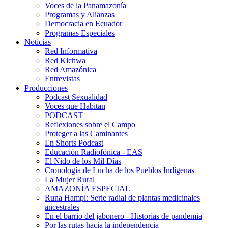
Voces de la Panamazonía
Programas y Alianzas
Democracia en Ecuador
Programas Especiales
Noticias
Red Informativa
Red Kichwa
Red Amazónica
Entrevistas
Producciones
Podcast Sexualidad
Voces que Habitan
PODCAST
Reflexiones sobre el Campo
Proteger a las Caminantes
En Shorts Podcast
Educación Radiofónica - EAS
El Nido de los Mil Días
Cronología de Lucha de los Pueblos Indígenas
La Mujer Rural
AMAZONÍA ESPECIAL
Runa Hampi: Serie radial de plantas medicinales
ancestrales
En el barrio del jabonero - Historias de pandemia
Por las rutas hacia la independencia