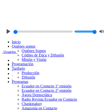
Play
Mute
Inicio
Quiénes somos
Quiénes Somos
Usuarios
Código de Ética y Difusión
Misión y Visión
Programación
Tarifario
Producción
Difusión
Programas
Ecuador en Contacto 1º emisión
Ecuador en Contacto 2º emisión
Ágora Democrática
Radio Revista Ecuador en Contacto
Chaskinakuy
Amazonía en Contacto