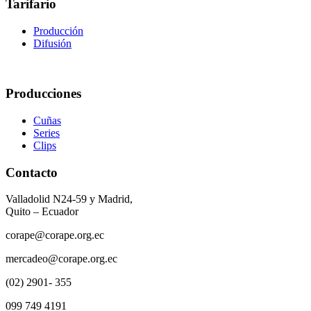
Tarifario
Producción
Difusión
Producciones
Cuñas
Series
Clips
Contacto
Valladolid N24-59 y Madrid,
Quito – Ecuador
corape@corape.org.ec
mercadeo@corape.org.ec
(02) 2901- 355
099 749 4191