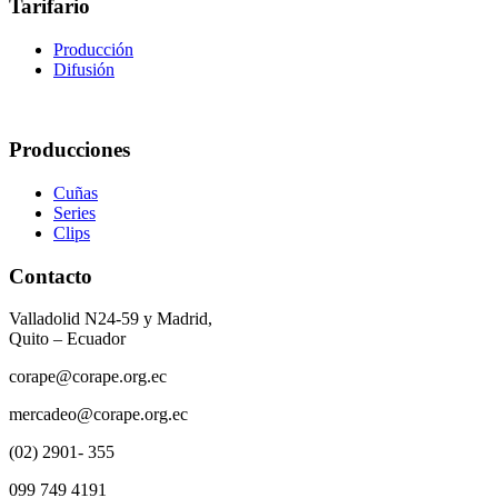
Tarifario
Producción
Difusión
Producciones
Cuñas
Series
Clips
Contacto
Valladolid N24-59 y Madrid,
Quito – Ecuador
corape@corape.org.ec
mercadeo@corape.org.ec
(02) 2901- 355
099 749 4191