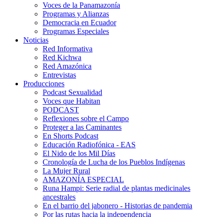
Voces de la Panamazonía
Programas y Alianzas
Democracia en Ecuador
Programas Especiales
Noticias
Red Informativa
Red Kichwa
Red Amazónica
Entrevistas
Producciones
Podcast Sexualidad
Voces que Habitan
PODCAST
Reflexiones sobre el Campo
Proteger a las Caminantes
En Shorts Podcast
Educación Radiofónica - EAS
El Nido de los Mil Días
Cronología de Lucha de los Pueblos Indígenas
La Mujer Rural
AMAZONÍA ESPECIAL
Runa Hampi: Serie radial de plantas medicinales
ancestrales
En el barrio del jabonero - Historias de pandemia
Por las rutas hacia la independencia