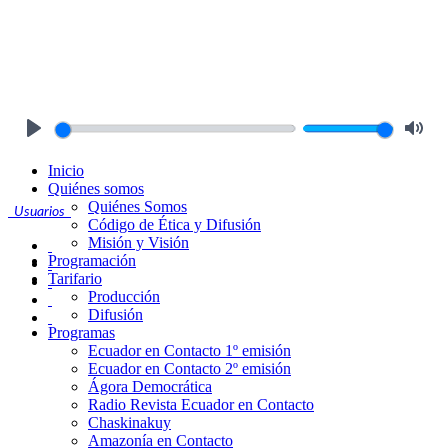
Play
Mute
Inicio
Quiénes somos
Quiénes Somos
Usuarios
Código de Ética y Difusión
Misión y Visión
Programación
Tarifario
Producción
Difusión
Programas
Ecuador en Contacto 1º emisión
Ecuador en Contacto 2º emisión
Ágora Democrática
Radio Revista Ecuador en Contacto
Chaskinakuy
Amazonía en Contacto