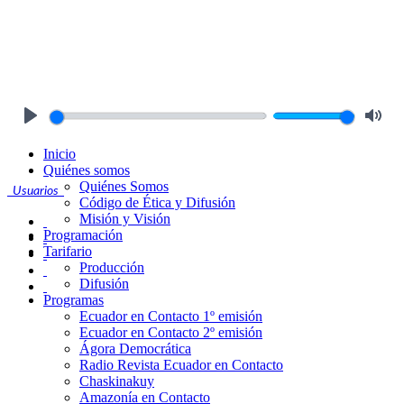
Play
Mute
Inicio
Quiénes somos
Quiénes Somos
Usuarios
Código de Ética y Difusión
Misión y Visión
Programación
Tarifario
Producción
Difusión
Programas
Ecuador en Contacto 1º emisión
Ecuador en Contacto 2º emisión
Ágora Democrática
Radio Revista Ecuador en Contacto
Chaskinakuy
Amazonía en Contacto