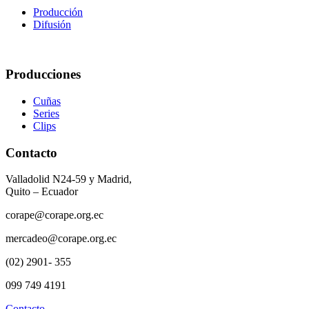
Producción
Difusión
Producciones
Cuñas
Series
Clips
Contacto
Valladolid N24-59 y Madrid,
Quito – Ecuador
corape@corape.org.ec
mercadeo@corape.org.ec
(02) 2901- 355
099 749 4191
Contacto