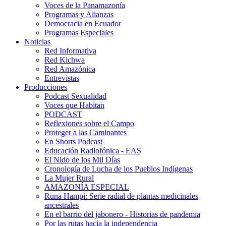
Voces de la Panamazonía
Programas y Alianzas
Democracia en Ecuador
Programas Especiales
Noticias
Red Informativa
Red Kichwa
Red Amazónica
Entrevistas
Producciones
Podcast Sexualidad
Voces que Habitan
PODCAST
Reflexiones sobre el Campo
Proteger a las Caminantes
En Shorts Podcast
Educación Radiofónica - EAS
El Nido de los Mil Días
Cronología de Lucha de los Pueblos Indígenas
La Mujer Rural
AMAZONÍA ESPECIAL
Runa Hampi: Serie radial de plantas medicinales
ancestrales
En el barrio del jabonero - Historias de pandemia
Por las rutas hacia la independencia