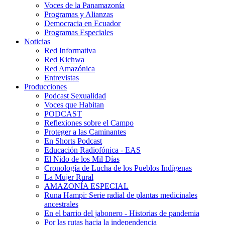
Voces de la Panamazonía
Programas y Alianzas
Democracia en Ecuador
Programas Especiales
Noticias
Red Informativa
Red Kichwa
Red Amazónica
Entrevistas
Producciones
Podcast Sexualidad
Voces que Habitan
PODCAST
Reflexiones sobre el Campo
Proteger a las Caminantes
En Shorts Podcast
Educación Radiofónica - EAS
El Nido de los Mil Días
Cronología de Lucha de los Pueblos Indígenas
La Mujer Rural
AMAZONÍA ESPECIAL
Runa Hampi: Serie radial de plantas medicinales
ancestrales
En el barrio del jabonero - Historias de pandemia
Por las rutas hacia la independencia