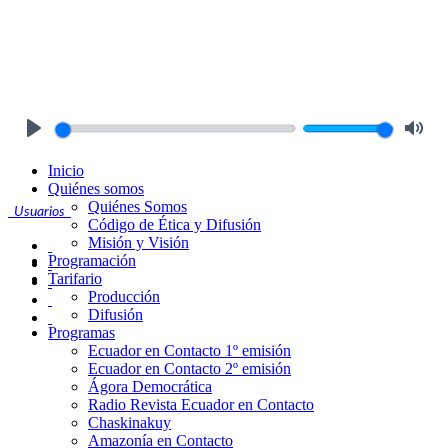
Play
Mute
Inicio
Quiénes somos
Quiénes Somos
Usuarios
Código de Ética y Difusión
Misión y Visión
Programación
Tarifario
Producción
Difusión
Programas
Ecuador en Contacto 1º emisión
Ecuador en Contacto 2º emisión
Ágora Democrática
Radio Revista Ecuador en Contacto
Chaskinakuy
Amazonía en Contacto