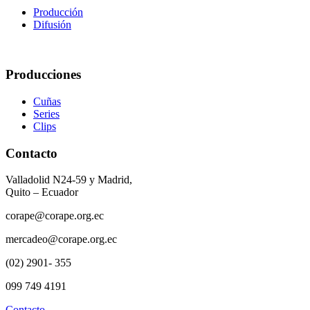
Producción
Difusión
Producciones
Cuñas
Series
Clips
Contacto
Valladolid N24-59 y Madrid,
Quito – Ecuador
corape@corape.org.ec
mercadeo@corape.org.ec
(02) 2901- 355
099 749 4191
Contacto