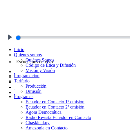
Play
Inicio
Quiénes somos
Quiénes Somos
Escúchanos en vivo
Código de Ética y Difusión
Misión y Visión
Programación
Tarifario
Producción
Difusión
Programas
Ecuador en Contacto 1º emisión
Ecuador en Contacto 2º emisión
Ágora Democrática
Radio Revista Ecuador en Contacto
Chaskinakuy
Amazonía en Contacto