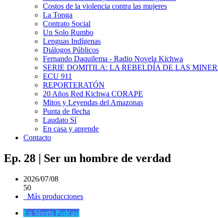
Costos de la violencia contra las mujeres
La Tonga
Contrato Social
Un Solo Rumbo
Lenguas Indígenas
Diálogos Públicos
Fernando Daquilema - Radio Novela Kichwa
SERIE DOMITILA: LA REBELDÍA DE LAS MINE
ECU 911
REPORTERATÓN
20 Años Red Kichwa CORAPE
Mitos y Leyendas del Amazonas
Punta de flecha
Laudato Sí
En casa y aprende
Contacto
Ep. 28 | Ser un hombre de verdad
2026/07/08
50
Más producciones
En Shorts Podcast