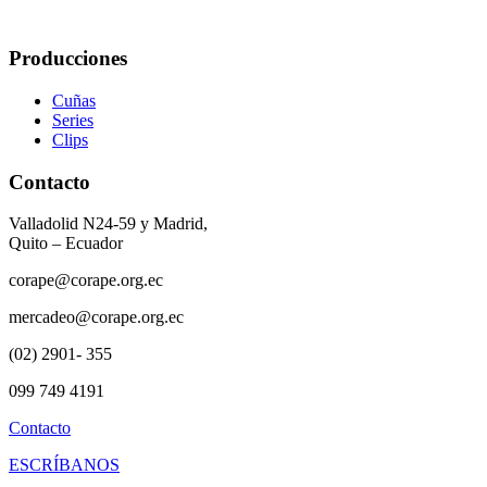
Producciones
Cuñas
Series
Clips
Contacto
Valladolid N24-59 y Madrid,
Quito – Ecuador
corape@corape.org.ec
mercadeo@corape.org.ec
(02) 2901- 355
099 749 4191
Contacto
ESCRÍBANOS