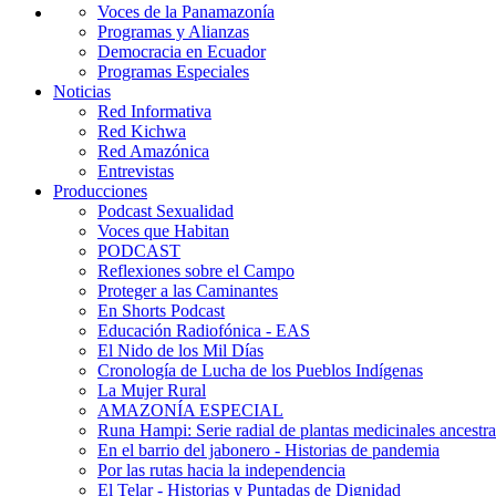
Voces de la Panamazonía
Programas y Alianzas
Democracia en Ecuador
Programas Especiales
Noticias
Red Informativa
Red Kichwa
Red Amazónica
Entrevistas
Producciones
Podcast Sexualidad
Voces que Habitan
PODCAST
Reflexiones sobre el Campo
Proteger a las Caminantes
En Shorts Podcast
Educación Radiofónica - EAS
El Nido de los Mil Días
Cronología de Lucha de los Pueblos Indígenas
La Mujer Rural
AMAZONÍA ESPECIAL
Runa Hampi: Serie radial de plantas medicinales ancestra
En el barrio del jabonero - Historias de pandemia
Por las rutas hacia la independencia
El Telar - Historias y Puntadas de Dignidad