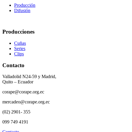
Producción
Difusión
Producciones
Cuñas
Series
Clips
Contacto
Valladolid N24-59 y Madrid,
Quito – Ecuador
corape@corape.org.ec
mercadeo@corape.org.ec
(02) 2901- 355
099 749 4191
Contacto