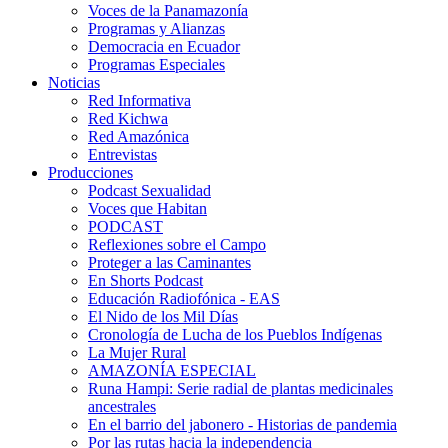
Voces de la Panamazonía
Programas y Alianzas
Democracia en Ecuador
Programas Especiales
Noticias
Red Informativa
Red Kichwa
Red Amazónica
Entrevistas
Producciones
Podcast Sexualidad
Voces que Habitan
PODCAST
Reflexiones sobre el Campo
Proteger a las Caminantes
En Shorts Podcast
Educación Radiofónica - EAS
El Nido de los Mil Días
Cronología de Lucha de los Pueblos Indígenas
La Mujer Rural
AMAZONÍA ESPECIAL
Runa Hampi: Serie radial de plantas medicinales
ancestrales
En el barrio del jabonero - Historias de pandemia
Por las rutas hacia la independencia