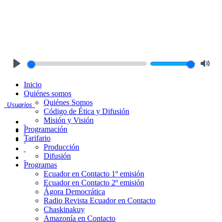
Play
Mute
Inicio
Quiénes somos
Quiénes Somos
Usuarios
Código de Ética y Difusión
Misión y Visión
Programación
Tarifario
Producción
Difusión
Programas
Ecuador en Contacto 1º emisión
Ecuador en Contacto 2º emisión
Ágora Democrática
Radio Revista Ecuador en Contacto
Chaskinakuy
Amazonía en Contacto