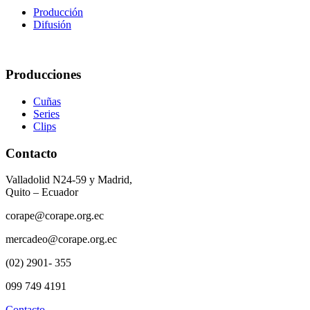
Producción
Difusión
Producciones
Cuñas
Series
Clips
Contacto
Valladolid N24-59 y Madrid,
Quito – Ecuador
corape@corape.org.ec
mercadeo@corape.org.ec
(02) 2901- 355
099 749 4191
Contacto