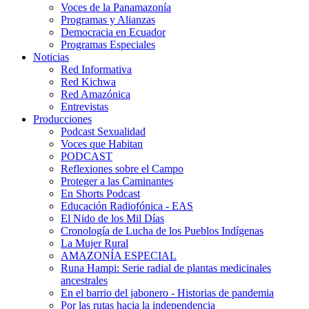
Voces de la Panamazonía
Programas y Alianzas
Democracia en Ecuador
Programas Especiales
Noticias
Red Informativa
Red Kichwa
Red Amazónica
Entrevistas
Producciones
Podcast Sexualidad
Voces que Habitan
PODCAST
Reflexiones sobre el Campo
Proteger a las Caminantes
En Shorts Podcast
Educación Radiofónica - EAS
El Nido de los Mil Días
Cronología de Lucha de los Pueblos Indígenas
La Mujer Rural
AMAZONÍA ESPECIAL
Runa Hampi: Serie radial de plantas medicinales
ancestrales
En el barrio del jabonero - Historias de pandemia
Por las rutas hacia la independencia