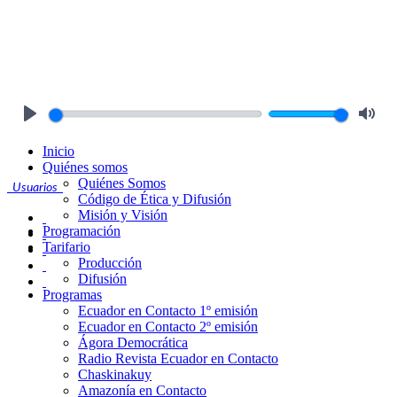
Play
Mute
Inicio
Quiénes somos
Quiénes Somos
Usuarios
Código de Ética y Difusión
Misión y Visión
Programación
Tarifario
Producción
Difusión
Programas
Ecuador en Contacto 1º emisión
Ecuador en Contacto 2º emisión
Ágora Democrática
Radio Revista Ecuador en Contacto
Chaskinakuy
Amazonía en Contacto