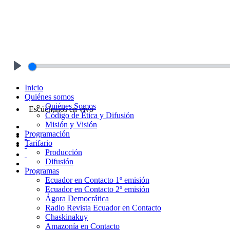
Play
Inicio
Quiénes somos
Quiénes Somos
Escúchanos en vivo
Código de Ética y Difusión
Misión y Visión
Programación
Tarifario
Producción
Difusión
Programas
Ecuador en Contacto 1º emisión
Ecuador en Contacto 2º emisión
Ágora Democrática
Radio Revista Ecuador en Contacto
Chaskinakuy
Amazonía en Contacto