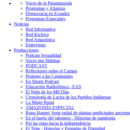
Voces de la Panamazonía
Programas y Alianzas
Democracia en Ecuador
Programas Especiales
Noticias
Red Informativa
Red Kichwa
Red Amazónica
Entrevistas
Producciones
Podcast Sexualidad
Voces que Habitan
PODCAST
Reflexiones sobre el Campo
Proteger a las Caminantes
En Shorts Podcast
Educación Radiofónica - EAS
El Nido de los Mil Días
Cronología de Lucha de los Pueblos Indígenas
La Mujer Rural
AMAZONÍA ESPECIAL
Runa Hampi: Serie radial de plantas medicinales ancestra
En el barrio del jabonero - Historias de pandemia
Por las rutas hacia la independencia
El Telar - Historias y Puntadas de Dignidad