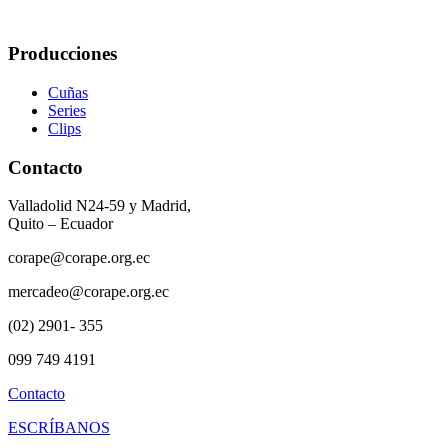
Producciones
Cuñas
Series
Clips
Contacto
Valladolid N24-59 y Madrid,
Quito – Ecuador
corape@corape.org.ec
mercadeo@corape.org.ec
(02) 2901- 355
099 749 4191
Contacto
ESCRÍBANOS