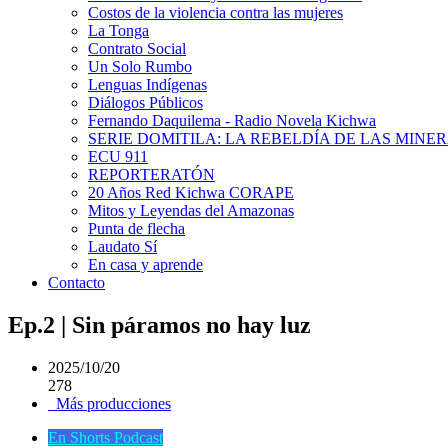
Costos de la violencia contra las mujeres
La Tonga
Contrato Social
Un Solo Rumbo
Lenguas Indígenas
Diálogos Públicos
Fernando Daquilema - Radio Novela Kichwa
SERIE DOMITILA: LA REBELDÍA DE LAS MINE
ECU 911
REPORTERATÓN
20 Años Red Kichwa CORAPE
Mitos y Leyendas del Amazonas
Punta de flecha
Laudato Sí
En casa y aprende
Contacto
Ep.2 | Sin páramos no hay luz
2025/10/20
278
Más producciones
En Shorts Podcast