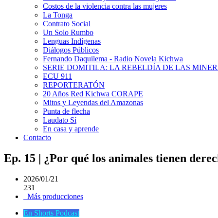
Costos de la violencia contra las mujeres
La Tonga
Contrato Social
Un Solo Rumbo
Lenguas Indígenas
Diálogos Públicos
Fernando Daquilema - Radio Novela Kichwa
SERIE DOMITILA: LA REBELDÍA DE LAS MINE
ECU 911
REPORTERATÓN
20 Años Red Kichwa CORAPE
Mitos y Leyendas del Amazonas
Punta de flecha
Laudato Sí
En casa y aprende
Contacto
Ep. 15 | ¿Por qué los animales tienen dere
2026/01/21
231
Más producciones
En Shorts Podcast