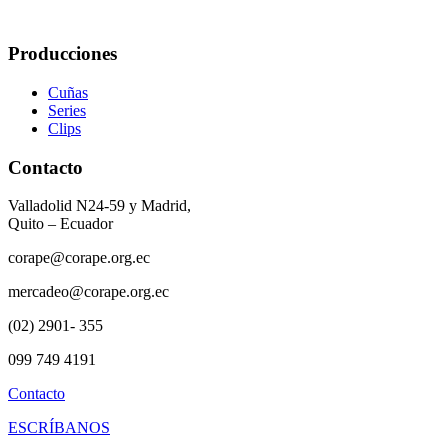
Producciones
Cuñas
Series
Clips
Contacto
Valladolid N24-59 y Madrid,
Quito – Ecuador
corape@corape.org.ec
mercadeo@corape.org.ec
(02) 2901- 355
099 749 4191
Contacto
ESCRÍBANOS