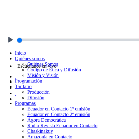
Play
Inicio
Quiénes somos
Quiénes Somos
Escúchanos en vivo
Código de Ética y Difusión
Misión y Visión
Programación
Tarifario
Producción
Difusión
Programas
Ecuador en Contacto 1º emisión
Ecuador en Contacto 2º emisión
Ágora Democrática
Radio Revista Ecuador en Contacto
Chaskinakuy
Amazonía en Contacto