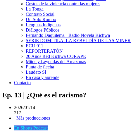
Costos de la violencia contra las mujeres
La Tonga
Contrato Social
Un Solo Rumbo
Lenguas Indígenas
Diálogos Públicos
Fernando Daquilema - Radio Novela Kichwa
SERIE DOMITILA: LA REBELDÍA DE LAS MINE
ECU 911
REPORTERATÓN
20 Años Red Kichwa CORAPE
Mitos y Leyendas del Amazonas
Punta de flecha
Laudato Sí
En casa y aprende
Contacto
Ep. 13 | ¿Qué es el racismo?
2026/01/14
217
Más producciones
En Shorts Podcast