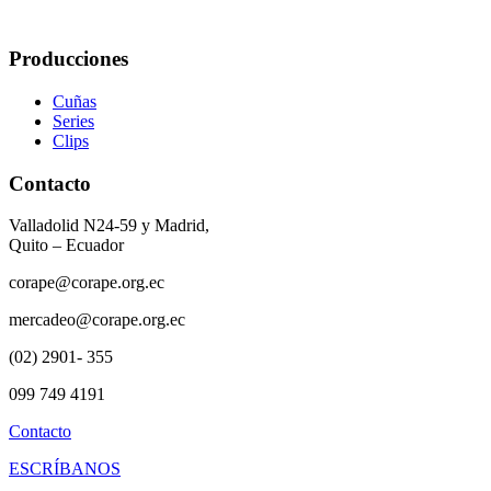
Producciones
Cuñas
Series
Clips
Contacto
Valladolid N24-59 y Madrid,
Quito – Ecuador
corape@corape.org.ec
mercadeo@corape.org.ec
(02) 2901- 355
099 749 4191
Contacto
ESCRÍBANOS