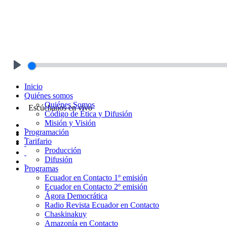
Play
Inicio
Quiénes somos
Quiénes Somos
Escúchanos en vivo
Código de Ética y Difusión
Misión y Visión
Programación
Tarifario
Producción
Difusión
Programas
Ecuador en Contacto 1º emisión
Ecuador en Contacto 2º emisión
Ágora Democrática
Radio Revista Ecuador en Contacto
Chaskinakuy
Amazonía en Contacto