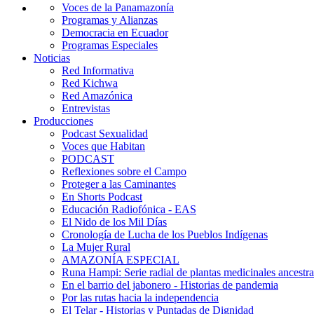
Voces de la Panamazonía
Programas y Alianzas
Democracia en Ecuador
Programas Especiales
Noticias
Red Informativa
Red Kichwa
Red Amazónica
Entrevistas
Producciones
Podcast Sexualidad
Voces que Habitan
PODCAST
Reflexiones sobre el Campo
Proteger a las Caminantes
En Shorts Podcast
Educación Radiofónica - EAS
El Nido de los Mil Días
Cronología de Lucha de los Pueblos Indígenas
La Mujer Rural
AMAZONÍA ESPECIAL
Runa Hampi: Serie radial de plantas medicinales ancestra
En el barrio del jabonero - Historias de pandemia
Por las rutas hacia la independencia
El Telar - Historias y Puntadas de Dignidad