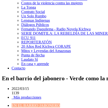
Costos de la violencia contra las mujeres
La Tonga
Contrato Social
Un Solo Rumbo
Lenguas Indígenas
Diálogos Públicos
Fernando Daquilema - Radio Novela Kichwa
SERIE DOMITILA: LA REBELDÍA DE LAS MINE
ECU 911
REPORTERATÓN
20 Años Red Kichwa CORAPE
Mitos y Leyendas del Amazonas
Punta de flecha
Laudato Sí
En casa y aprende
Contacto
En el barrio del jabonero - Verde como la
2022/03/15
1139
Más producciones
EN EL BARRIO JABONERO