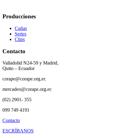
Producciones
Cuñas
Series
Clips
Contacto
Valladolid N24-59 y Madrid,
Quito – Ecuador
corape@corape.org.ec
mercadeo@corape.org.ec
(02) 2901- 355
099 749 4191
Contacto
ESCRÍBANOS