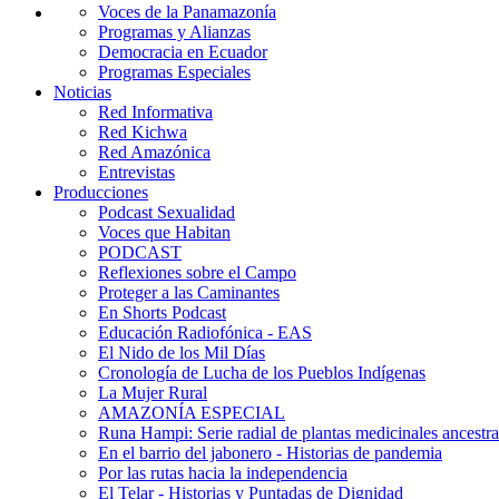
Voces de la Panamazonía
Programas y Alianzas
Democracia en Ecuador
Programas Especiales
Noticias
Red Informativa
Red Kichwa
Red Amazónica
Entrevistas
Producciones
Podcast Sexualidad
Voces que Habitan
PODCAST
Reflexiones sobre el Campo
Proteger a las Caminantes
En Shorts Podcast
Educación Radiofónica - EAS
El Nido de los Mil Días
Cronología de Lucha de los Pueblos Indígenas
La Mujer Rural
AMAZONÍA ESPECIAL
Runa Hampi: Serie radial de plantas medicinales ancestra
En el barrio del jabonero - Historias de pandemia
Por las rutas hacia la independencia
El Telar - Historias y Puntadas de Dignidad