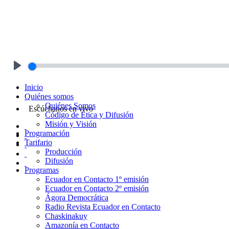
Play
Inicio
Quiénes somos
Quiénes Somos
Escúchanos en vivo
Código de Ética y Difusión
Misión y Visión
Programación
Tarifario
Producción
Difusión
Programas
Ecuador en Contacto 1º emisión
Ecuador en Contacto 2º emisión
Ágora Democrática
Radio Revista Ecuador en Contacto
Chaskinakuy
Amazonía en Contacto