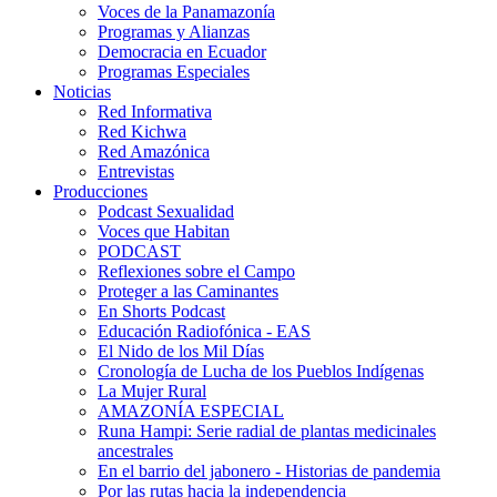
Voces de la Panamazonía
Programas y Alianzas
Democracia en Ecuador
Programas Especiales
Noticias
Red Informativa
Red Kichwa
Red Amazónica
Entrevistas
Producciones
Podcast Sexualidad
Voces que Habitan
PODCAST
Reflexiones sobre el Campo
Proteger a las Caminantes
En Shorts Podcast
Educación Radiofónica - EAS
El Nido de los Mil Días
Cronología de Lucha de los Pueblos Indígenas
La Mujer Rural
AMAZONÍA ESPECIAL
Runa Hampi: Serie radial de plantas medicinales
ancestrales
En el barrio del jabonero - Historias de pandemia
Por las rutas hacia la independencia