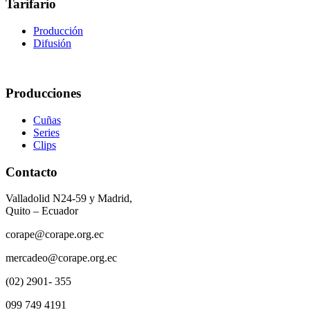
Tarifario
Producción
Difusión
Producciones
Cuñas
Series
Clips
Contacto
Valladolid N24-59 y Madrid,
Quito – Ecuador
corape@corape.org.ec
mercadeo@corape.org.ec
(02) 2901- 355
099 749 4191