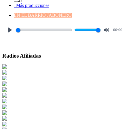
1127
Más producciones
EN EL BARRIO JABONERO
00:00
Play
Mute
Radios Afiliadas