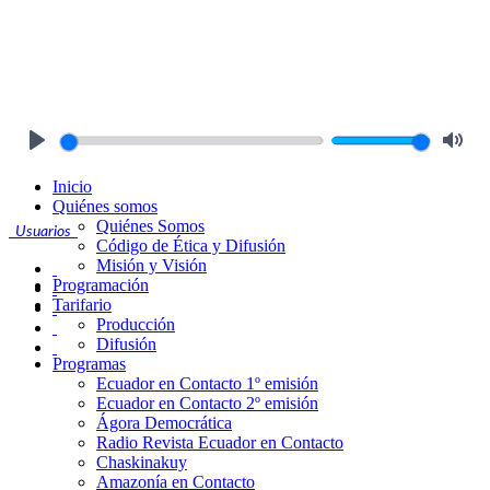
Play
Mute
Inicio
Quiénes somos
Quiénes Somos
Usuarios
Código de Ética y Difusión
Misión y Visión
Programación
Tarifario
Producción
Difusión
Programas
Ecuador en Contacto 1º emisión
Ecuador en Contacto 2º emisión
Ágora Democrática
Radio Revista Ecuador en Contacto
Chaskinakuy
Amazonía en Contacto