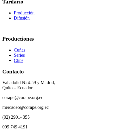
Tarifario
Producción
Difusión
Producciones
Cuñas
Series
Clips
Contacto
Valladolid N24-59 y Madrid,
Quito – Ecuador
corape@corape.org.ec
mercadeo@corape.org.ec
(02) 2901- 355
099 749 4191