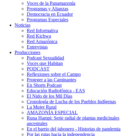
Voces de la Panamazonía
Programas y Alianzas
Democracia en Ecuador
Programas Especiales
Noticias
Red Informativa
Red Kichwa
Red Amazónica
Entrevistas
Producciones
Podcast Sexualidad
Voces que Habitan
PODCAST
Reflexiones sobre el Campo
Proteger a las Caminantes
En Shorts Podcast
Educación Radiofónica - EAS
El Nido de los Mil Días
Cronología de Lucha de los Pueblos Indígenas
La Mujer Rural
AMAZONÍA ESPECIAL
Runa Hampi: Serie radial de plantas medicinales
ancestrales
En el barrio del jabonero - Historias de pandemia
Por las rutas hacia la independencia