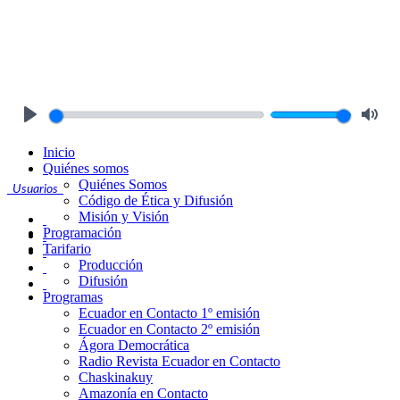
Play
Mute
Inicio
Quiénes somos
Quiénes Somos
Usuarios
Código de Ética y Difusión
Misión y Visión
Programación
Tarifario
Producción
Difusión
Programas
Ecuador en Contacto 1º emisión
Ecuador en Contacto 2º emisión
Ágora Democrática
Radio Revista Ecuador en Contacto
Chaskinakuy
Amazonía en Contacto