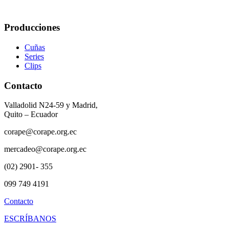
Producciones
Cuñas
Series
Clips
Contacto
Valladolid N24-59 y Madrid,
Quito – Ecuador
corape@corape.org.ec
mercadeo@corape.org.ec
(02) 2901- 355
099 749 4191
Contacto
ESCRÍBANOS