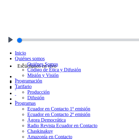
Play
Inicio
Quiénes somos
Quiénes Somos
Escúchanos en vivo
Código de Ética y Difusión
Misión y Visión
Programación
Tarifario
Producción
Difusión
Programas
Ecuador en Contacto 1º emisión
Ecuador en Contacto 2º emisión
Ágora Democrática
Radio Revista Ecuador en Contacto
Chaskinakuy
Amazonía en Contacto