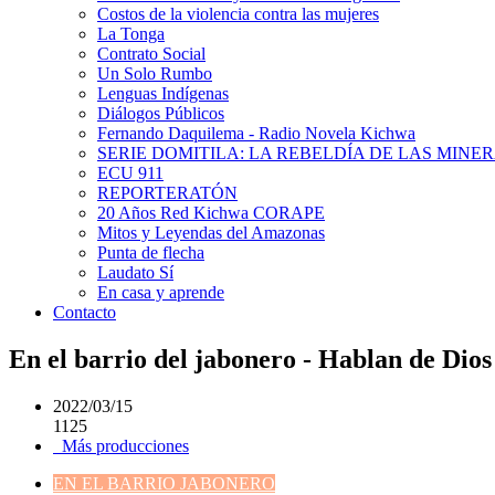
Costos de la violencia contra las mujeres
La Tonga
Contrato Social
Un Solo Rumbo
Lenguas Indígenas
Diálogos Públicos
Fernando Daquilema - Radio Novela Kichwa
SERIE DOMITILA: LA REBELDÍA DE LAS MINE
ECU 911
REPORTERATÓN
20 Años Red Kichwa CORAPE
Mitos y Leyendas del Amazonas
Punta de flecha
Laudato Sí
En casa y aprende
Contacto
En el barrio del jabonero - Hablan de Dios
2022/03/15
1125
Más producciones
EN EL BARRIO JABONERO