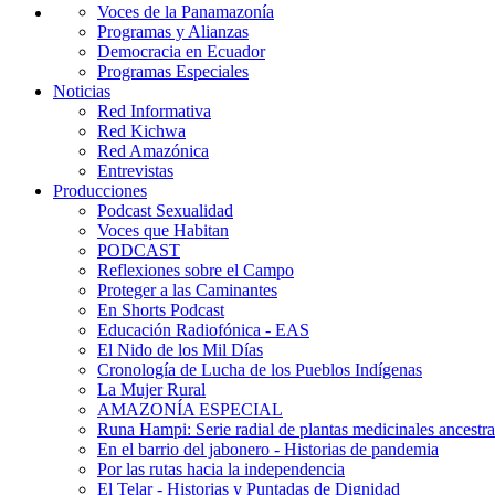
Voces de la Panamazonía
Programas y Alianzas
Democracia en Ecuador
Programas Especiales
Noticias
Red Informativa
Red Kichwa
Red Amazónica
Entrevistas
Producciones
Podcast Sexualidad
Voces que Habitan
PODCAST
Reflexiones sobre el Campo
Proteger a las Caminantes
En Shorts Podcast
Educación Radiofónica - EAS
El Nido de los Mil Días
Cronología de Lucha de los Pueblos Indígenas
La Mujer Rural
AMAZONÍA ESPECIAL
Runa Hampi: Serie radial de plantas medicinales ancestra
En el barrio del jabonero - Historias de pandemia
Por las rutas hacia la independencia
El Telar - Historias y Puntadas de Dignidad