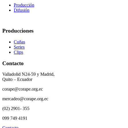
Producción
Difusión
Producciones
Cuñas
Series
Clips
Contacto
Valladolid N24-59 y Madrid,
Quito – Ecuador
corape@corape.org.ec
mercadeo@corape.org.ec
(02) 2901- 355
099 749 4191
Contacto