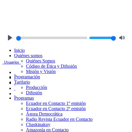
Play
Mute
Inicio
Quiénes somos
Quiénes Somos
Usuarios
Código de Ética y Difusión
Misión y Visión
Programación
Tarifario
Producción
Difusión
Programas
Ecuador en Contacto 1º emisión
Ecuador en Contacto 2º emisión
Ágora Democrática
Radio Revista Ecuador en Contacto
Chaskinakuy
Amazonía en Contacto