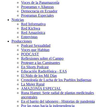
Voces de la Panamazonía
Programas y Alianzas
Democracia en Ecuador
Programas Especiales
Noticias
Red Informativa
Red Kichwa
Red Amazónica
Entrevistas
Producciones
Podcast Sexualidad
Voces que Habitan
PODCAST
Reflexiones sobre el Campo
Proteger a las Caminantes
En Shorts Podcast
Educación Radiofónica - EAS
El Nido de los Mil Días
Cronología de Lucha de los Pueblos Indígenas
La Mujer Rural
AMAZONÍA ESPECIAL
Runa Hampi: Serie radial de plantas medicinales
ancestrales
En el barrio del jabonero - Historias de pandemia
Por las rutas hacia la independencia