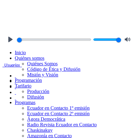
Play
Mute
Inicio
Quiénes somos
Quiénes Somos
Usuarios
Código de Ética y Difusión
Misión y Visión
Programación
Tarifario
Producción
Difusión
Programas
Ecuador en Contacto 1º emisión
Ecuador en Contacto 2º emisión
Ágora Democrática
Radio Revista Ecuador en Contacto
Chaskinakuy
Amazonía en Contacto