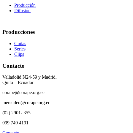
Producción
Difusión
Producciones
Cuñas
Series
Clips
Contacto
Valladolid N24-59 y Madrid,
Quito – Ecuador
corape@corape.org.ec
mercadeo@corape.org.ec
(02) 2901- 355
099 749 4191
Contacto