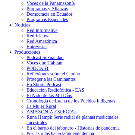
Voces de la Panamazonía
Programas y Alianzas
Democracia en Ecuador
Programas Especiales
Noticias
Red Informativa
Red Kichwa
Red Amazónica
Entrevistas
Producciones
Podcast Sexualidad
Voces que Habitan
PODCAST
Reflexiones sobre el Campo
Proteger a las Caminantes
En Shorts Podcast
Educación Radiofónica - EAS
El Nido de los Mil Días
Cronología de Lucha de los Pueblos Indígenas
La Mujer Rural
AMAZONÍA ESPECIAL
Runa Hampi: Serie radial de plantas medicinales
ancestrales
En el barrio del jabonero - Historias de pandemia
Por las rutas hacia la independencia