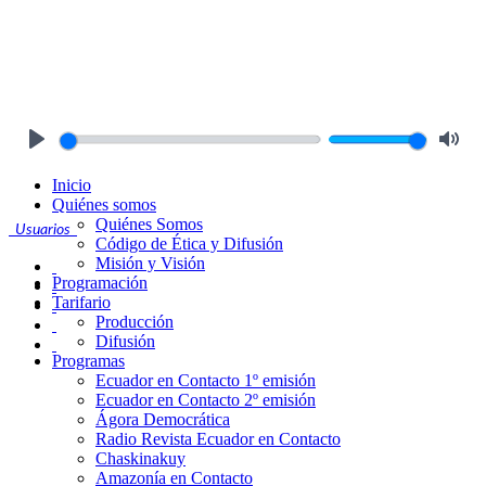
Play
Mute
Inicio
Quiénes somos
Quiénes Somos
Usuarios
Código de Ética y Difusión
Misión y Visión
Programación
Tarifario
Producción
Difusión
Programas
Ecuador en Contacto 1º emisión
Ecuador en Contacto 2º emisión
Ágora Democrática
Radio Revista Ecuador en Contacto
Chaskinakuy
Amazonía en Contacto