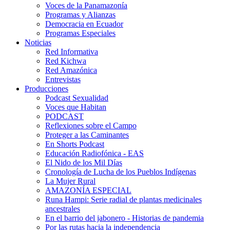
Voces de la Panamazonía
Programas y Alianzas
Democracia en Ecuador
Programas Especiales
Noticias
Red Informativa
Red Kichwa
Red Amazónica
Entrevistas
Producciones
Podcast Sexualidad
Voces que Habitan
PODCAST
Reflexiones sobre el Campo
Proteger a las Caminantes
En Shorts Podcast
Educación Radiofónica - EAS
El Nido de los Mil Días
Cronología de Lucha de los Pueblos Indígenas
La Mujer Rural
AMAZONÍA ESPECIAL
Runa Hampi: Serie radial de plantas medicinales
ancestrales
En el barrio del jabonero - Historias de pandemia
Por las rutas hacia la independencia