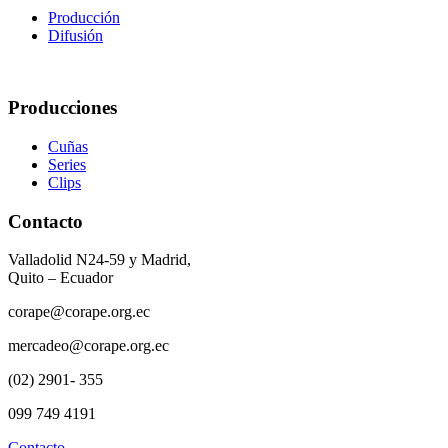
Producción
Difusión
Producciones
Cuñas
Series
Clips
Contacto
Valladolid N24-59 y Madrid,
Quito – Ecuador
corape@corape.org.ec
mercadeo@corape.org.ec
(02) 2901- 355
099 749 4191
Contacto