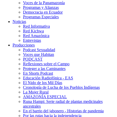
Voces de la Panamazonía
Programas y Alianzas
Democracia en Ecuador
Programas Especiales
Noticias
Red Informativa
Red Kichwa
Red Amazónica
Entrevistas
Producciones
Podcast Sexualidad
Voces que Habitan
PODCAST
Reflexiones sobre el Campo
Proteger a las Caminantes
En Shorts Podcast
Educación Radiofónica - EAS
El Nido de los Mil Días
Cronología de Lucha de los Pueblos Indígenas
La Mujer Rural
AMAZONÍA ESPECIAL
Runa Hampi: Serie radial de plantas medicinales
ancestrales
En el barrio del jabonero - Historias de pandemia
Por las rutas hacia la independencia