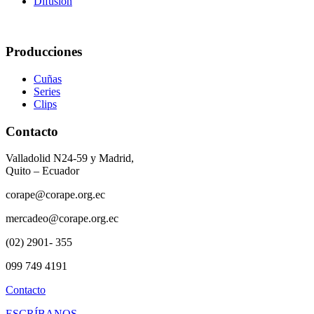
Difusión
Producciones
Cuñas
Series
Clips
Contacto
Valladolid N24-59 y Madrid,
Quito – Ecuador
corape@corape.org.ec
mercadeo@corape.org.ec
(02) 2901- 355
099 749 4191
Contacto
ESCRÍBANOS