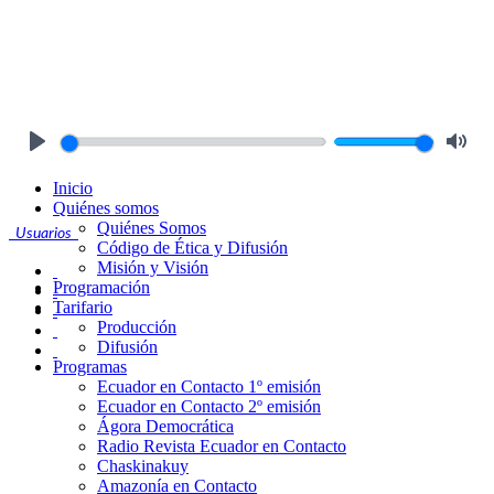
Play
Mute
Inicio
Quiénes somos
Quiénes Somos
Usuarios
Código de Ética y Difusión
Misión y Visión
Programación
Tarifario
Producción
Difusión
Programas
Ecuador en Contacto 1º emisión
Ecuador en Contacto 2º emisión
Ágora Democrática
Radio Revista Ecuador en Contacto
Chaskinakuy
Amazonía en Contacto