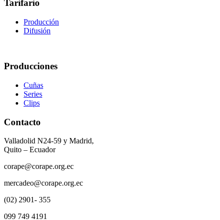
Tarifario
Producción
Difusión
Producciones
Cuñas
Series
Clips
Contacto
Valladolid N24-59 y Madrid,
Quito – Ecuador
corape@corape.org.ec
mercadeo@corape.org.ec
(02) 2901- 355
099 749 4191