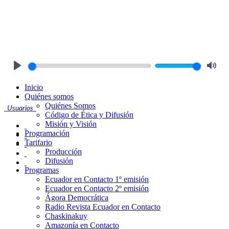
Play
Mute
Inicio
Quiénes somos
Quiénes Somos
Usuarios
Código de Ética y Difusión
Misión y Visión
Programación
Tarifario
Producción
Difusión
Programas
Ecuador en Contacto 1º emisión
Ecuador en Contacto 2º emisión
Ágora Democrática
Radio Revista Ecuador en Contacto
Chaskinakuy
Amazonía en Contacto