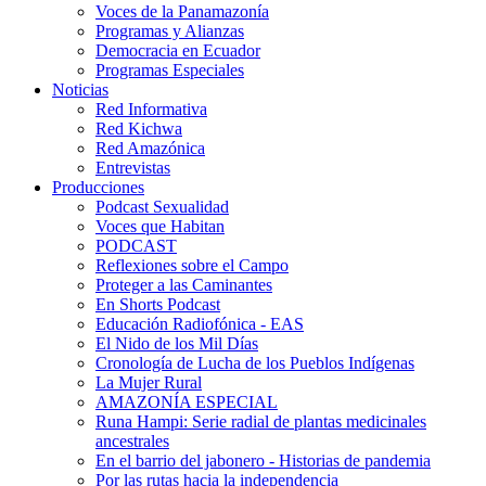
Voces de la Panamazonía
Programas y Alianzas
Democracia en Ecuador
Programas Especiales
Noticias
Red Informativa
Red Kichwa
Red Amazónica
Entrevistas
Producciones
Podcast Sexualidad
Voces que Habitan
PODCAST
Reflexiones sobre el Campo
Proteger a las Caminantes
En Shorts Podcast
Educación Radiofónica - EAS
El Nido de los Mil Días
Cronología de Lucha de los Pueblos Indígenas
La Mujer Rural
AMAZONÍA ESPECIAL
Runa Hampi: Serie radial de plantas medicinales
ancestrales
En el barrio del jabonero - Historias de pandemia
Por las rutas hacia la independencia