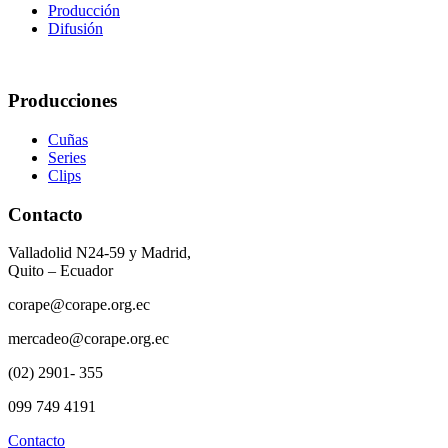
Producción
Difusión
Producciones
Cuñas
Series
Clips
Contacto
Valladolid N24-59 y Madrid,
Quito – Ecuador
corape@corape.org.ec
mercadeo@corape.org.ec
(02) 2901- 355
099 749 4191
Contacto