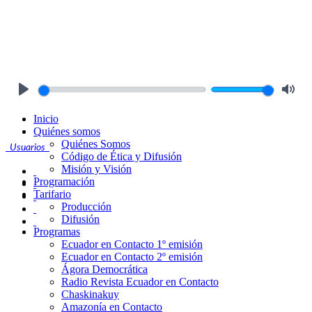
Play
Mute
Inicio
Quiénes somos
Quiénes Somos
Usuarios
Código de Ética y Difusión
Misión y Visión
Programación
Tarifario
Producción
Difusión
Programas
Ecuador en Contacto 1º emisión
Ecuador en Contacto 2º emisión
Ágora Democrática
Radio Revista Ecuador en Contacto
Chaskinakuy
Amazonía en Contacto