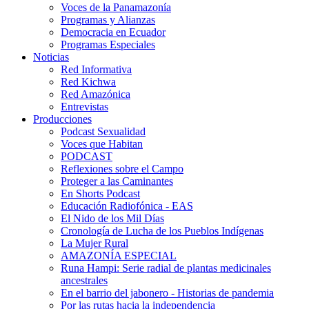
Voces de la Panamazonía
Programas y Alianzas
Democracia en Ecuador
Programas Especiales
Noticias
Red Informativa
Red Kichwa
Red Amazónica
Entrevistas
Producciones
Podcast Sexualidad
Voces que Habitan
PODCAST
Reflexiones sobre el Campo
Proteger a las Caminantes
En Shorts Podcast
Educación Radiofónica - EAS
El Nido de los Mil Días
Cronología de Lucha de los Pueblos Indígenas
La Mujer Rural
AMAZONÍA ESPECIAL
Runa Hampi: Serie radial de plantas medicinales
ancestrales
En el barrio del jabonero - Historias de pandemia
Por las rutas hacia la independencia