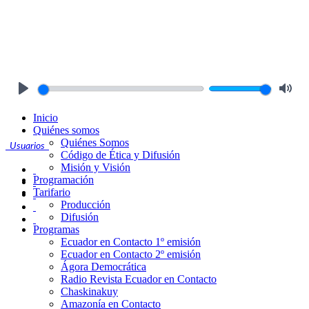
Play
Mute
Inicio
Quiénes somos
Quiénes Somos
Usuarios
Código de Ética y Difusión
Misión y Visión
Programación
Tarifario
Producción
Difusión
Programas
Ecuador en Contacto 1º emisión
Ecuador en Contacto 2º emisión
Ágora Democrática
Radio Revista Ecuador en Contacto
Chaskinakuy
Amazonía en Contacto