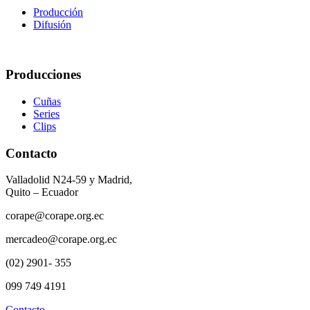
Producción
Difusión
Producciones
Cuñas
Series
Clips
Contacto
Valladolid N24-59 y Madrid,
Quito – Ecuador
corape@corape.org.ec
mercadeo@corape.org.ec
(02) 2901- 355
099 749 4191
Contacto