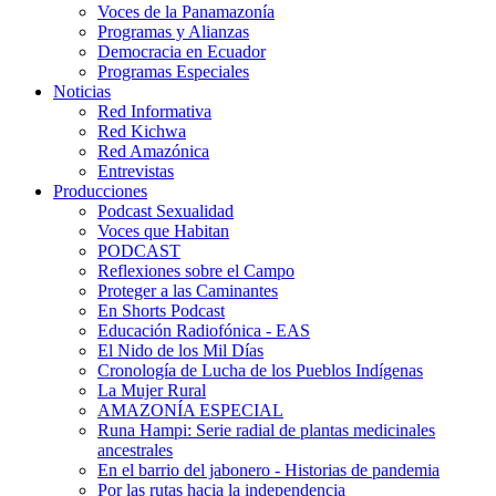
Voces de la Panamazonía
Programas y Alianzas
Democracia en Ecuador
Programas Especiales
Noticias
Red Informativa
Red Kichwa
Red Amazónica
Entrevistas
Producciones
Podcast Sexualidad
Voces que Habitan
PODCAST
Reflexiones sobre el Campo
Proteger a las Caminantes
En Shorts Podcast
Educación Radiofónica - EAS
El Nido de los Mil Días
Cronología de Lucha de los Pueblos Indígenas
La Mujer Rural
AMAZONÍA ESPECIAL
Runa Hampi: Serie radial de plantas medicinales
ancestrales
En el barrio del jabonero - Historias de pandemia
Por las rutas hacia la independencia