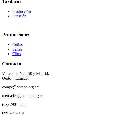
Tarifario
Producción
Difusión
Producciones
Cuñas
Series
Clips
Contacto
Valladolid N24-59 y Madrid,
Quito – Ecuador
corape@corape.org.ec
mercadeo@corape.org.ec
(02) 2901- 355
099 749 4191