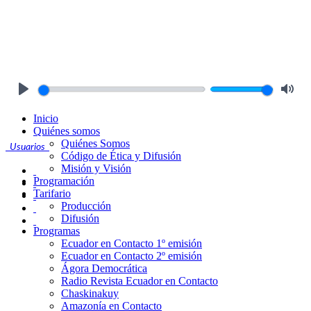
Play
Mute
Inicio
Quiénes somos
Quiénes Somos
Usuarios
Código de Ética y Difusión
Misión y Visión
Programación
Tarifario
Producción
Difusión
Programas
Ecuador en Contacto 1º emisión
Ecuador en Contacto 2º emisión
Ágora Democrática
Radio Revista Ecuador en Contacto
Chaskinakuy
Amazonía en Contacto