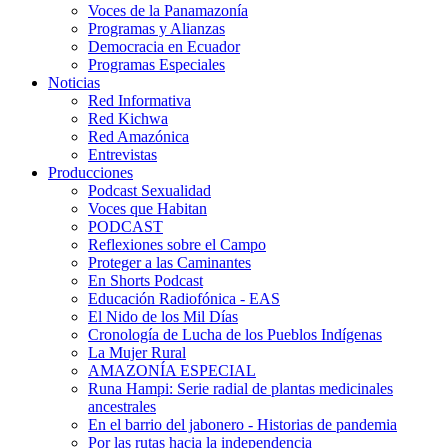
Voces de la Panamazonía
Programas y Alianzas
Democracia en Ecuador
Programas Especiales
Noticias
Red Informativa
Red Kichwa
Red Amazónica
Entrevistas
Producciones
Podcast Sexualidad
Voces que Habitan
PODCAST
Reflexiones sobre el Campo
Proteger a las Caminantes
En Shorts Podcast
Educación Radiofónica - EAS
El Nido de los Mil Días
Cronología de Lucha de los Pueblos Indígenas
La Mujer Rural
AMAZONÍA ESPECIAL
Runa Hampi: Serie radial de plantas medicinales
ancestrales
En el barrio del jabonero - Historias de pandemia
Por las rutas hacia la independencia