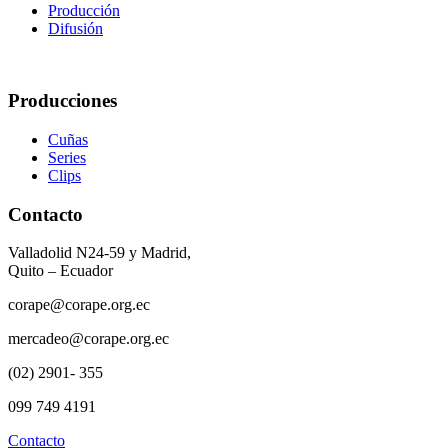
Producción
Difusión
Producciones
Cuñas
Series
Clips
Contacto
Valladolid N24-59 y Madrid,
Quito – Ecuador
corape@corape.org.ec
mercadeo@corape.org.ec
(02) 2901- 355
099 749 4191
Contacto