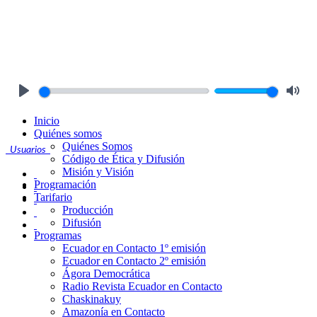
Play
Mute
Inicio
Quiénes somos
Quiénes Somos
Usuarios
Código de Ética y Difusión
Misión y Visión
Programación
Tarifario
Producción
Difusión
Programas
Ecuador en Contacto 1º emisión
Ecuador en Contacto 2º emisión
Ágora Democrática
Radio Revista Ecuador en Contacto
Chaskinakuy
Amazonía en Contacto