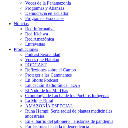
Voces de la Panamazonía
Programas y Alianzas
Democracia en Ecuador
Programas Especiales
Noticias
Red Informativa
Red Kichwa
Red Amazónica
Entrevistas
Producciones
Podcast Sexualidad
Voces que Habitan
PODCAST
Reflexiones sobre el Campo
Proteger a las Caminantes
En Shorts Podcast
Educación Radiofónica - EAS
El Nido de los Mil Días
Cronología de Lucha de los Pueblos Indígenas
La Mujer Rural
AMAZONÍA ESPECIAL
Runa Hampi: Serie radial de plantas medicinales
ancestrales
En el barrio del jabonero - Historias de pandemia
Por las rutas hacia la independencia