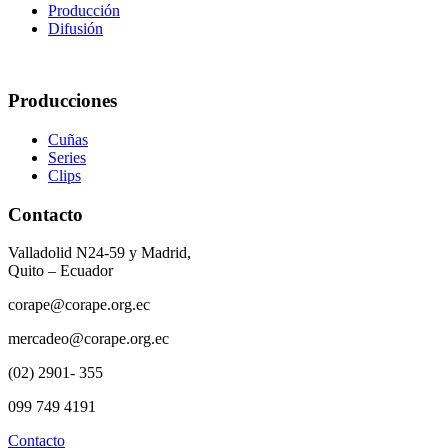
Producción
Difusión
Producciones
Cuñas
Series
Clips
Contacto
Valladolid N24-59 y Madrid,
Quito – Ecuador
corape@corape.org.ec
mercadeo@corape.org.ec
(02) 2901- 355
099 749 4191
Contacto