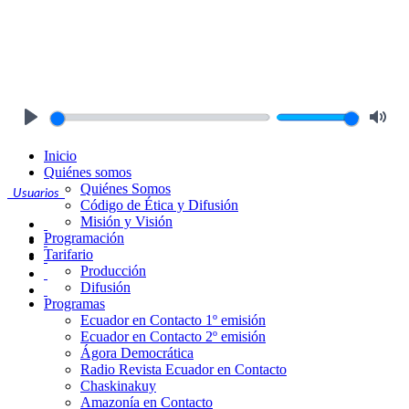
Play
Mute
Inicio
Quiénes somos
Quiénes Somos
Usuarios
Código de Ética y Difusión
Misión y Visión
Programación
Tarifario
Producción
Difusión
Programas
Ecuador en Contacto 1º emisión
Ecuador en Contacto 2º emisión
Ágora Democrática
Radio Revista Ecuador en Contacto
Chaskinakuy
Amazonía en Contacto