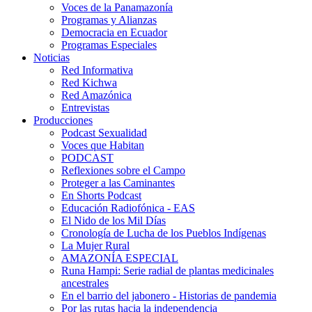
Voces de la Panamazonía
Programas y Alianzas
Democracia en Ecuador
Programas Especiales
Noticias
Red Informativa
Red Kichwa
Red Amazónica
Entrevistas
Producciones
Podcast Sexualidad
Voces que Habitan
PODCAST
Reflexiones sobre el Campo
Proteger a las Caminantes
En Shorts Podcast
Educación Radiofónica - EAS
El Nido de los Mil Días
Cronología de Lucha de los Pueblos Indígenas
La Mujer Rural
AMAZONÍA ESPECIAL
Runa Hampi: Serie radial de plantas medicinales
ancestrales
En el barrio del jabonero - Historias de pandemia
Por las rutas hacia la independencia