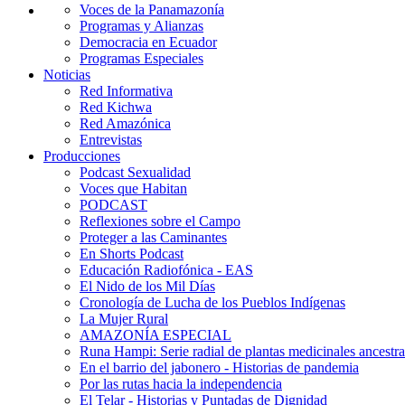
Voces de la Panamazonía
Programas y Alianzas
Democracia en Ecuador
Programas Especiales
Noticias
Red Informativa
Red Kichwa
Red Amazónica
Entrevistas
Producciones
Podcast Sexualidad
Voces que Habitan
PODCAST
Reflexiones sobre el Campo
Proteger a las Caminantes
En Shorts Podcast
Educación Radiofónica - EAS
El Nido de los Mil Días
Cronología de Lucha de los Pueblos Indígenas
La Mujer Rural
AMAZONÍA ESPECIAL
Runa Hampi: Serie radial de plantas medicinales ancestra
En el barrio del jabonero - Historias de pandemia
Por las rutas hacia la independencia
El Telar - Historias y Puntadas de Dignidad