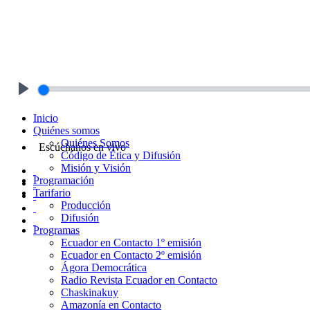
Play
Inicio
Quiénes somos
Quiénes Somos
Escúchanos en vivo
Código de Ética y Difusión
Misión y Visión
Programación
Tarifario
Producción
Difusión
Programas
Ecuador en Contacto 1º emisión
Ecuador en Contacto 2º emisión
Ágora Democrática
Radio Revista Ecuador en Contacto
Chaskinakuy
Amazonía en Contacto