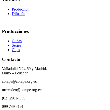
Producción
Difusión
Producciones
Cuñas
Series
Clips
Contacto
Valladolid N24-59 y Madrid,
Quito – Ecuador
corape@corape.org.ec
mercadeo@corape.org.ec
(02) 2901- 355
099 749 4191