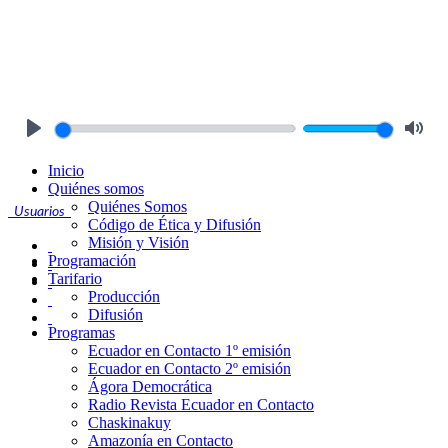
Play
Mute
Inicio
Quiénes somos
Quiénes Somos
Usuarios
Código de Ética y Difusión
Misión y Visión
Programación
Tarifario
Producción
Difusión
Programas
Ecuador en Contacto 1º emisión
Ecuador en Contacto 2º emisión
Ágora Democrática
Radio Revista Ecuador en Contacto
Chaskinakuy
Amazonía en Contacto