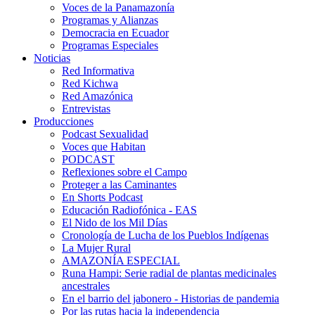
Voces de la Panamazonía
Programas y Alianzas
Democracia en Ecuador
Programas Especiales
Noticias
Red Informativa
Red Kichwa
Red Amazónica
Entrevistas
Producciones
Podcast Sexualidad
Voces que Habitan
PODCAST
Reflexiones sobre el Campo
Proteger a las Caminantes
En Shorts Podcast
Educación Radiofónica - EAS
El Nido de los Mil Días
Cronología de Lucha de los Pueblos Indígenas
La Mujer Rural
AMAZONÍA ESPECIAL
Runa Hampi: Serie radial de plantas medicinales
ancestrales
En el barrio del jabonero - Historias de pandemia
Por las rutas hacia la independencia