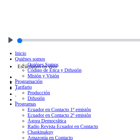
Play
Inicio
Quiénes somos
Quiénes Somos
Escúchanos en vivo
Código de Ética y Difusión
Misión y Visión
Programación
Tarifario
Producción
Difusión
Programas
Ecuador en Contacto 1º emisión
Ecuador en Contacto 2º emisión
Ágora Democrática
Radio Revista Ecuador en Contacto
Chaskinakuy
Amazonía en Contacto