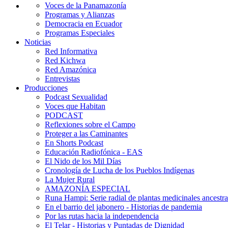
Voces de la Panamazonía
Programas y Alianzas
Democracia en Ecuador
Programas Especiales
Noticias
Red Informativa
Red Kichwa
Red Amazónica
Entrevistas
Producciones
Podcast Sexualidad
Voces que Habitan
PODCAST
Reflexiones sobre el Campo
Proteger a las Caminantes
En Shorts Podcast
Educación Radiofónica - EAS
El Nido de los Mil Días
Cronología de Lucha de los Pueblos Indígenas
La Mujer Rural
AMAZONÍA ESPECIAL
Runa Hampi: Serie radial de plantas medicinales ancestra
En el barrio del jabonero - Historias de pandemia
Por las rutas hacia la independencia
El Telar - Historias y Puntadas de Dignidad