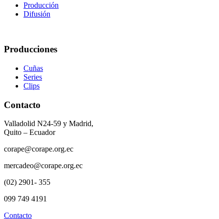
Producción
Difusión
Producciones
Cuñas
Series
Clips
Contacto
Valladolid N24-59 y Madrid,
Quito – Ecuador
corape@corape.org.ec
mercadeo@corape.org.ec
(02) 2901- 355
099 749 4191
Contacto