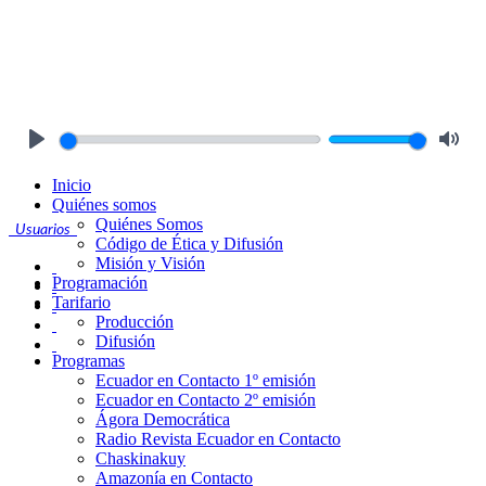
Play
Mute
Inicio
Quiénes somos
Quiénes Somos
Usuarios
Código de Ética y Difusión
Misión y Visión
Programación
Tarifario
Producción
Difusión
Programas
Ecuador en Contacto 1º emisión
Ecuador en Contacto 2º emisión
Ágora Democrática
Radio Revista Ecuador en Contacto
Chaskinakuy
Amazonía en Contacto