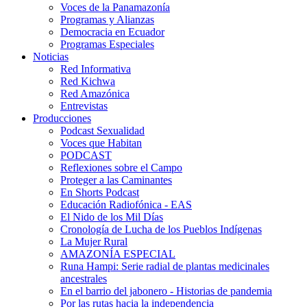
Voces de la Panamazonía
Programas y Alianzas
Democracia en Ecuador
Programas Especiales
Noticias
Red Informativa
Red Kichwa
Red Amazónica
Entrevistas
Producciones
Podcast Sexualidad
Voces que Habitan
PODCAST
Reflexiones sobre el Campo
Proteger a las Caminantes
En Shorts Podcast
Educación Radiofónica - EAS
El Nido de los Mil Días
Cronología de Lucha de los Pueblos Indígenas
La Mujer Rural
AMAZONÍA ESPECIAL
Runa Hampi: Serie radial de plantas medicinales
ancestrales
En el barrio del jabonero - Historias de pandemia
Por las rutas hacia la independencia